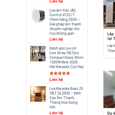
Liên hệ
Loa âm trần JBL
Control 412C/T
Chính hãng 2026 –
Giải pháp âm thanh
chuyên nghiệp cho
mọi không gian
Lắp 
tại
Liên hệ
Lắp b
Đánh giá Loa cột
Than
Line Array OBTpro
Compact Bass 30cm
1200W New 2026:
Hát Karaoke Cực Hay
Rated
Liên hệ
5.00
out of 5
Loa Karaoke Bass 25
OBT DL2000 – Đỉnh
Cao Âm Thanh,
Thăng Hoa Giọng
Hát
Liên hệ
Dự á