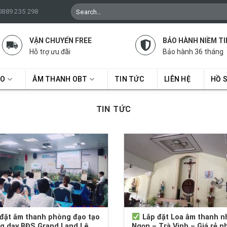
Search
 0889 235 298
for:
VẬN CHUYỂN FREE
BẢO HÀNH NIỀM TI
Hỗ trợ ưu đãi
Bảo hành 36 tháng
RO
ÂM THANH OBT
TIN TỨC
LIÊN HỆ
HỒ 
TIN TỨC
 đặt âm thanh phòng đạo tạo
Lắp đặt Loa âm thanh n
ng dạy BĐS Grand Land Lê
Ngọn – Trà Vinh – Giá rẻ n