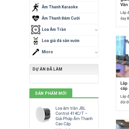
Văn
Âm Thanh Karaoke
Lắp 
Âm Thanh Đám Cưới
dạy B
Loa Âm Trần
Loa giả đá sân vườn
Micro
DỰ ÁN ĐÃ LÀM
Lắp 
cấp 
SẢN PHẨM MỚI
Lắp đ
đội Đ
Loa âm trần JBL
Control 414C/T –
Giải Pháp Âm Thanh
Cao Cấp