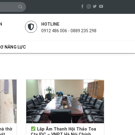
N
HOTLINE
0912 486 006 - 0889 235 298
SƠ NĂNG LỰC
hà thờ
Lắp Âm Thanh Hội Thảo Toa
hất
Cty IDC – VNPT Hà Nội Chính