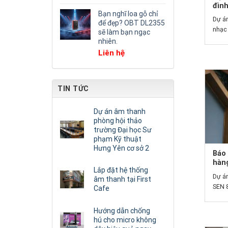
đình
Bạn nghĩ loa gỗ chỉ
Dự án
để đẹp? OBT DL2355
nhạc 
sẽ làm bạn ngạc
nhiên.
Liên hệ
TIN TỨC
Dự án âm thanh
phòng hội thảo
trường Đại học Sư
phạm Kỹ thuật
Hưng Yên cơ sở 2
Báo 
hàn
Lắp đặt hệ thống
Dự án
âm thanh tại First
SEN 8
Cafe
Hướng dẫn chống
hú cho micro không