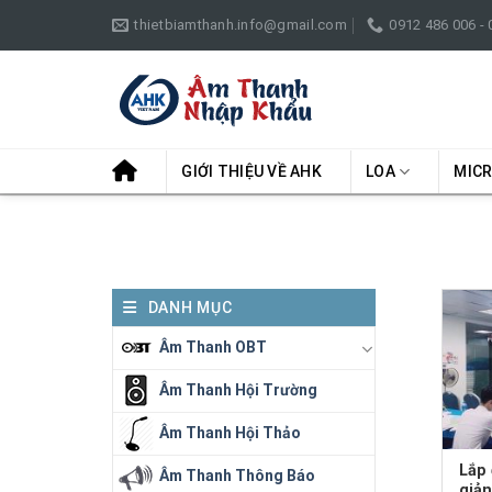
Skip
thietbiamthanh.info@gmail.com
0912 486 006 -
to
content
GIỚI THIỆU VỀ AHK
LOA
MIC
DANH MỤC
Âm Thanh OBT
Âm Thanh Hội Trường
Âm Thanh Hội Thảo
Lắp
Âm Thanh Thông Báo
giả