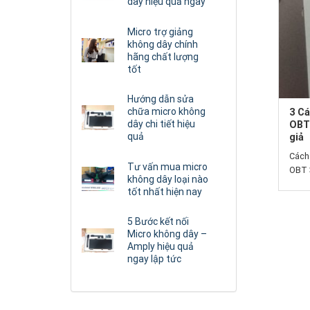
dây hiệu quả ngay
Micro trợ giảng
không dây chính
hãng chất lượng
tốt
Hướng dẫn sửa
chữa micro không
3 Cá
dây chi tiết hiệu
OBT
quả
giả
Cách 
Tư vấn mua micro
OBT 3
không dây loại nào
tốt nhất hiện nay
5 Bước kết nối
Micro không dây –
Amply hiệu quả
ngay lập tức