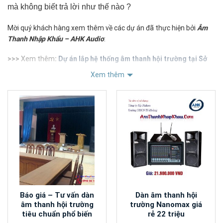
mà không biết trả lời như thế nào ?
Mời quý khách hàng xem thêm về các dự án đã thực hiện bởi
Âm
Thanh Nhập Khẩu – AHK Audio
:
>>>
Xem thêm
:
Dự án lắp hệ thống âm thanh hội trường tại Sở
Công Thương – Nghệ An
Xem thêm
>>>
Xem thêm
:
Dự án lắp đặt âm thanh biểu diễn tại Heineken
Thường Tín
>>>
Xem thêm
:
Dự án lắp âm thanh tại Báo Giao Thông – Số 2
Nguyễn Công Hoan
>>>
Xem thêm
:
Dự án lắp đặt tại trường Đại học Sư
phạm Kỹ thuật Hưng Yên cơ sở 2
>>>
Xem thêm
:
Dự án lắp đặt tại trung tâm điều dưỡng
người có công
>>>
Xem thêm
: Dự án lắp đặt tại quán Cafe – Hát cho
nhau nghe
Báo giá – Tư vấn dàn
Dàn âm thanh hội
âm thanh hội trường
trường Nanomax giá
tiêu chuẩn phổ biến
rẻ 22 triệu