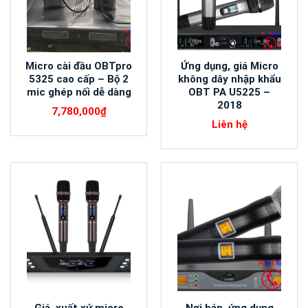
Micro cài đầu OBTpro
Ứng dụng, giá Micro
5325 cao cấp – Bộ 2
không dây nhập khẩu
mic ghép nối dễ dàng
OBT PA U5225 –
2018
7,780,000
₫
Liên hệ
Giá, xuất xứ micro
Nơi bán, ứng dụng