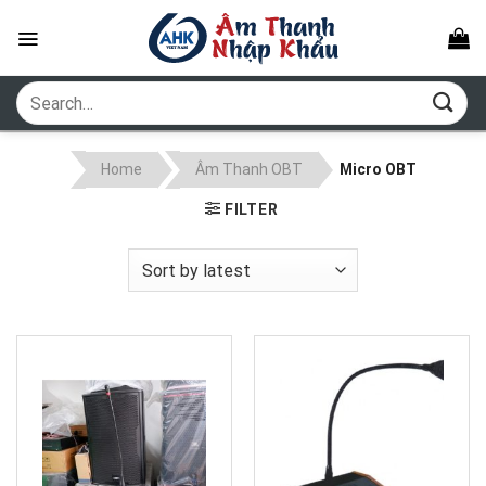
Skip
to
content
Search
for:
Home
Âm Thanh OBT
Micro OBT
FILTER