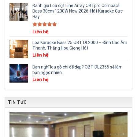
Đánh giá Loa cột Line Array OBTpro Compact
Bass 30cm 1200W New 2026: Hát Karaoke Cực
Hay
Rated
Liên hệ
5.00
out of 5
Loa Karaoke Bass 25 OBT DL2000 – Đỉnh Cao Âm
Thanh, Thăng Hoa Giọng Hát
Liên hệ
Bạn nghĩ loa gỗ chỉ để đẹp? OBT DL2355 sẽ làm
bạn ngạc nhiên.
Liên hệ
TIN TỨC