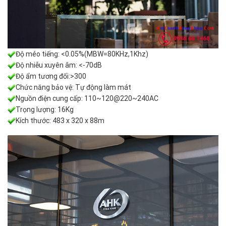
Độ méo tiếng: <0.05%(MBW=80KHz,1Khz)
Độ nhiễu xuyên âm: <-70dB
Độ ẩm tương đối:>300
Chức năng bảo vệ: Tự động làm mát
Nguồn điện cung cấp: 110~120@220~240AC
Trọng lượng: 16Kg
Kích thước: 483 x 320 x 88m