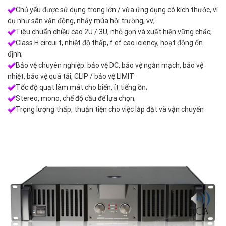
Chủ yếu được sử dụng trong lớn / vừa ứng dụng có kích thước, ví
dụ như sân vận động, nhảy múa hội trường, vv;
Tiêu chuẩn chiều cao 2U / 3U, nhỏ gọn và xuất hiện vững chắc;
Class H circui t, nhiệt độ thấp, f ef cao iciency, hoạt động ổn
định;
Bảo vệ chuyên nghiệp: bảo vệ DC, bảo vệ ngắn mạch, bảo vệ
nhiệt, bảo vệ quá tải, CLIP / bảo vệ LIMIT
Tốc độ quạt làm mát cho biến, ít tiếng ồn;
Stereo, mono, chế độ cầu để lựa chọn;
Trọng lượng thấp, thuận tiện cho việc lắp đặt và vận chuyển