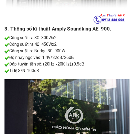
3. Thông số kĩ thuật Amply Soundking AE-900.
Công suất ra 8Ω: 300Wx2
Công suất ra 4Ω: 450Wx2
Công suất ra Bridge 8Ω: 900W
Độ nhạy ngõ vào: 1.4V/32dB/26dB
Đáp tuyến tần số: (20Hz~20KHz)±0.5dB
Tỉ lệ S/N: 100dB