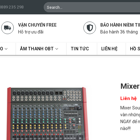
Search
 0889 235 298
for:
VẬN CHUYỂN FREE
BẢO HÀNH NIỀM TI
Hỗ trợ ưu đãi
Bảo hành 36 tháng
RO
ÂM THANH OBT
TIN TỨC
LIÊN HỆ
HỒ 
Mixer
Liên hệ
Mixer Sou
vàn những
NGAY để n
nào!!!