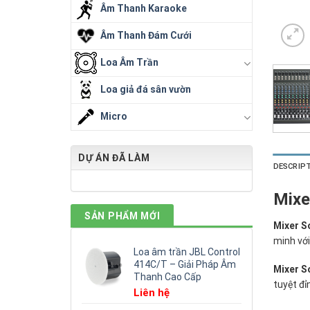
Âm Thanh Karaoke
Âm Thanh Đám Cưới
Loa Âm Trần
Loa giả đá sân vườn
Micro
DỰ ÁN ĐÃ LÀM
DESCRIP
Mixe
SẢN PHẨM MỚI
Mixer S
minh với
Loa âm trần JBL Control
414C/T – Giải Pháp Âm
Mixer S
Thanh Cao Cấp
tuyệt đỉ
Liên hệ