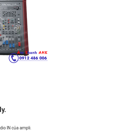
y.
io IN của ampli.