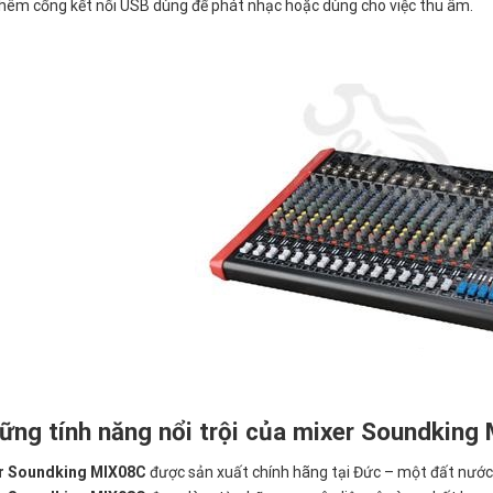
thêm cổng kết nối USB dùng để phát nhạc hoặc dùng cho việc thu âm.
ững tính năng nổi trội của mixer Soundking
r Soundking MIX08C
được sản xuất chính hãng tại Đức – một đất nước c