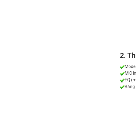
2. T
Mode
MIC i
EQ (m
Băng 