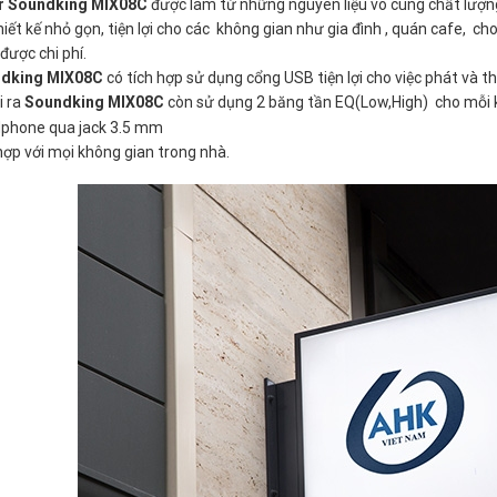
r Soundking MIX08C
được làm từ những nguyên liệu vô cùng chất lượn
hiết kế nhỏ gọn, tiện lợi cho các không gian như gia đình , quán cafe, c
 được chi phí.
dking MIX08C
có tích hợp sử dụng cổng USB tiện lợi cho việc phát và 
i ra
Soundking MIX08C
còn sử dụng 2 băng tần EQ(Low,High) cho mỗi k
dphone qua jack 3.5 mm
ợp với mọi không gian trong nhà.