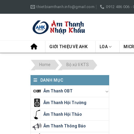
Skip
thietbiamthanh.info@gmail.com
0912 486 006 -
to
content
GIỚI THIỆU VỀ AHK
LOA
MIC
Home
Bộ xử lí KTS
DANH MỤC
Âm Thanh OBT
Âm Thanh Hội Trường
Âm Thanh Hội Thảo
Âm Thanh Thông Báo