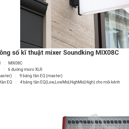
hông số kĩ thuật mixer Soundking MIX08C
l : MIX08C
n : 6 đường micro XLR
aster) : 9 băng tần EQ (master)
tần EQ : 4 băng tần EQ(Low,LowMid,HighMid,High) cho mỗi kênh