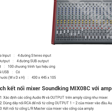
o Input : 4 đường Stereo input
utput : 4 đường SUB output
t : 100 chương trình tạo hiệu ứng
ối USB : Có
thước (W x D x H) : 430 x 445 x 105
ch kết nối mixer Soundking MIX08C với ampl
1: Xác định các cổng Audio IN và OUTPUT trên amply cũng như mixer.
2: Dùng dây nối RCA để nối từ cổng OUTPUT 1 – 2 của mixer vào đầu Aud
3: Kết nối từ cổng L/R Master của mixer vào cổng của amply.