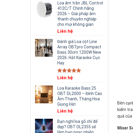
Loa âm trần JBL Control
412C/T Chính hãng
2026 – Giải pháp âm
thanh chuyên nghiệp
cho mọi không gian
Liên hệ
Đánh giá Loa cột Line
Array OBTpro Compact
Bass 30cm 1200W New
2026: Hát Karaoke Cực
Hay
Rated
Liên hệ
5.00
out of 5
Loa Karaoke Bass 25
OBT DL2000 – Đỉnh Cao
Âm Thanh, Thăng Hoa
Bên cạn
Giọng Hát
kiểm tra
Liên hệ
quả của
Bạn nghĩ loa gỗ chỉ để
đẹp? OBT DL2355 sẽ
Mixer 
làm bạn ngạc nhiên.