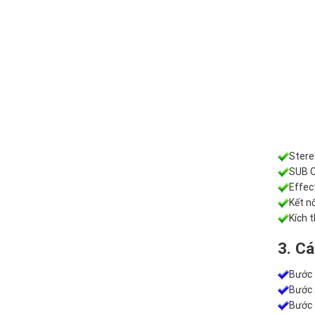
Stere
SUB O
Effec
Kết n
Kích 
3. Cá
Bước 
Bước 
Bước 