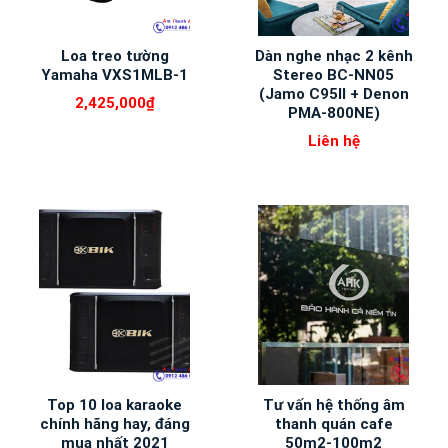
Loa treo tường
Dàn nghe nhạc 2 kênh
Yamaha VXS1MLB-1
Stereo BC-NN05
(Jamo C95II + Denon
2,425,000
₫
PMA-800NE)
Liên hệ
Top 10 loa karaoke
Tư vấn hệ thống âm
chính hãng hay, đáng
thanh quán cafe
mua nhất 2021
50m2-100m2