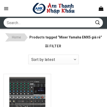
Skip
to
content
Search
for:
Home
Products tagged “Mixer Yamaha EMX5 giá rẻ”
FILTER