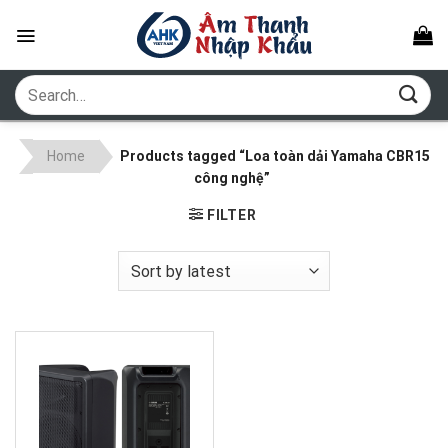
Skip
to
content
Search
for:
Home
Products tagged “Loa toàn dải Yamaha CBR15
công nghệ”
FILTER