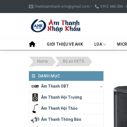
Skip
thietbiamthanh.info@gmail.com
0912 486 006 -
to
content
GIỚI THIỆU VỀ AHK
LOA
MIC
Home
Bộ xử lí KTS
DANH MỤC
Âm Thanh OBT
Âm Thanh Hội Trường
Âm Thanh Hội Thảo
Âm Thanh Thông Báo