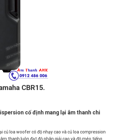
 Yamaha CBR15.
Dispersion cố định mang lại âm thanh chi
i củ loa woofer có độ nhạy cao và củ loa compression
âm thanh luôn đạt độ phân giải cao và độ méo tiếng