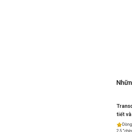
Nhữn
Transd
tiết v
Dòng 
2,5 ”chí