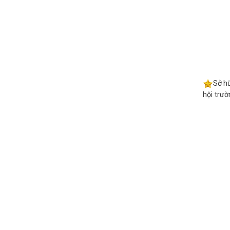
Sở hữ
hội trườ