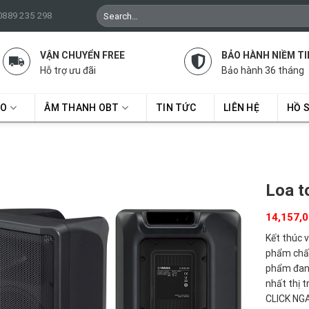
Search
 0889 235 298
for:
VẬN CHUYỂN FREE
BẢO HÀNH NIỀM TI
Hỗ trợ ưu đãi
Bảo hành 36 tháng
RO
ÂM THANH OBT
TIN TỨC
LIÊN HỆ
HỒ 
Loa t
14,157,
Kết thúc 
phẩm chất 
phẩm đan
nhất thị 
CLICK NGA