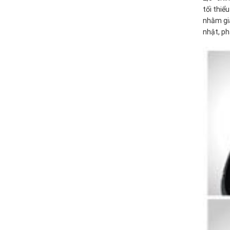
tối thiể
nhằm gi
nhật, ph