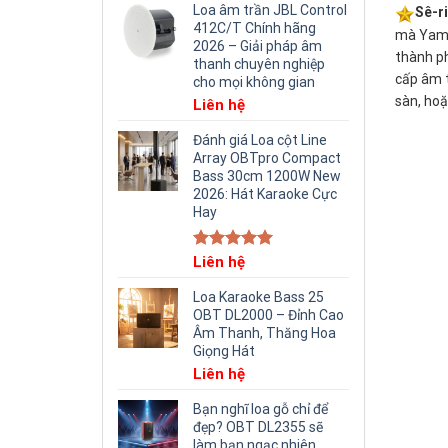
Loa âm trần JBL Control
Sê-r
412C/T Chính hãng
mà Yamah
2026 – Giải pháp âm
thành ph
thanh chuyên nghiệp
cấp âm t
cho mọi không gian
sàn, hoặ
Liên hệ
Đánh giá Loa cột Line
Array OBTpro Compact
Bass 30cm 1200W New
2026: Hát Karaoke Cực
Hay
Rated
Liên hệ
5.00
out of 5
Loa Karaoke Bass 25
OBT DL2000 – Đỉnh Cao
Âm Thanh, Thăng Hoa
Giọng Hát
Liên hệ
Bạn nghĩ loa gỗ chỉ để
đẹp? OBT DL2355 sẽ
làm bạn ngạc nhiên.