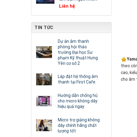
Liên hệ
TIN TỨC
Dự án âm thanh
phòng hội thảo
trường Đại học Sư
phạm Kỹ thuật Hưng
Yama
Yên cơ sở 2
theo côn
cao, kiể
Lắp đặt hệ thống âm
cho âm t
thanh tại First Cafe
Hướng dẫn chống hú
cho micro không dây
hiệu quả ngay
Micro trợ giảng không
dây chính hãng chất
lượng tốt