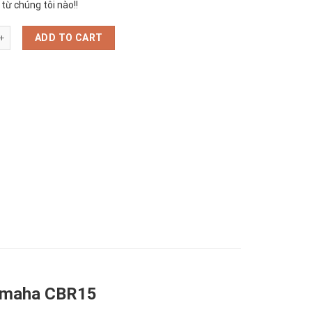
từ chúng tôi nào!!
dải Yamaha CBR15 quantity
ADD TO CART
Yamaha CBR15