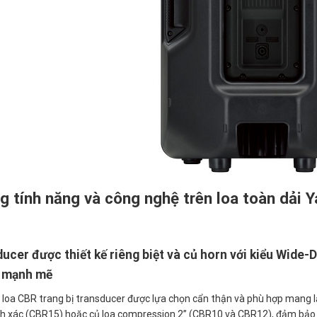
g tính năng và công nghệ trên loa toàn dải
ucer được thiết kế riêng biệt và củ horn với kiểu Wide-
à mạnh mẽ
loa CBR trang bị transducer được lựa chọn cẩn thận và phù hợp mang lạ
nh xác (CBR15) hoặc củ loa compression 2” (CBR10 và CBR12), đảm bảo 