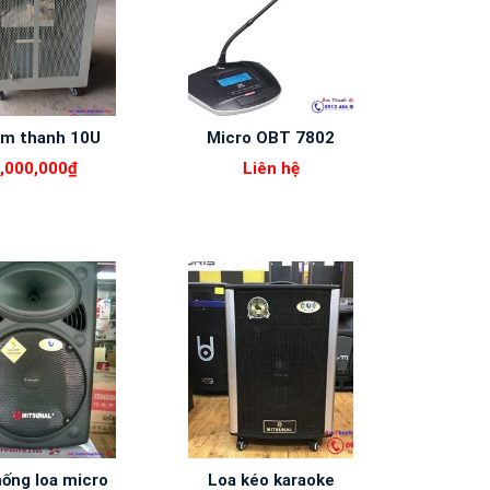
âm thanh 10U
Micro OBT 7802
,000,000
₫
Liên hệ
hống loa micro
Loa kéo karaoke