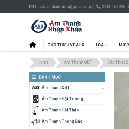
Skip
thietbiamthanh.info@gmail.com
0912 486 006 -
to
content
GIỚI THIỆU VỀ AHK
LOA
MIC
Home
Âm Thanh OBT
Các Thiết B
DANH MỤC
Âm Thanh OBT
Âm Thanh Hội Trường
Âm Thanh Hội Thảo
Âm Thanh Thông Báo