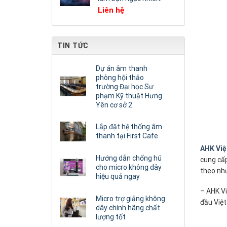
Liên hệ
TIN TỨC
Dự án âm thanh
phòng hội thảo
trường Đại học Sư
phạm Kỹ thuật Hưng
Yên cơ sở 2
Lắp đặt hệ thống âm
thanh tại First Cafe
AHK Việ
Hướng dẫn chống hú
cung cấp
cho micro không dây
theo như
hiệu quả ngay
– AHK Vi
Micro trợ giảng không
đầu Việt
dây chính hãng chất
lượng tốt