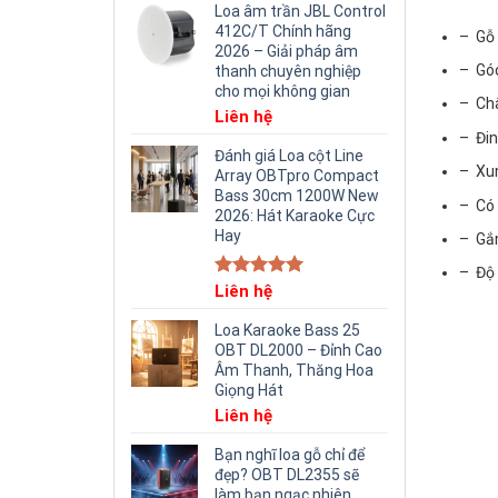
Loa âm trần JBL Control
412C/T Chính hãng
– Gỗ 
2026 – Giải pháp âm
– Gó
thanh chuyên nghiệp
cho mọi không gian
– Châ
Liên hệ
– Đin
Đánh giá Loa cột Line
– Xun
Array OBTpro Compact
Bass 30cm 1200W New
– Có 
2026: Hát Karaoke Cực
Hay
– Gắn
– Độ 
Rated
Liên hệ
5.00
out of 5
Loa Karaoke Bass 25
OBT DL2000 – Đỉnh Cao
Âm Thanh, Thăng Hoa
Giọng Hát
Liên hệ
Bạn nghĩ loa gỗ chỉ để
đẹp? OBT DL2355 sẽ
làm bạn ngạc nhiên.