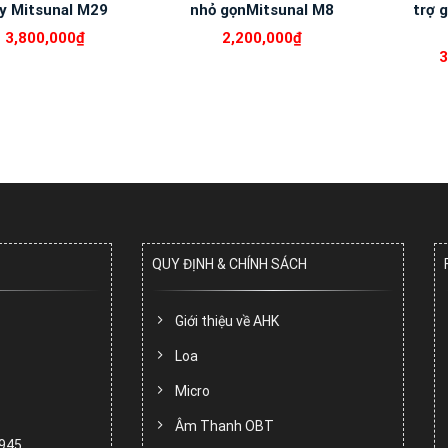
y Mitsunal M29
nhỏ gọnMitsunal M8
trợ 
3,800,000
₫
2,200,000
₫
3
QUY ĐỊNH & CHÍNH SÁCH
Giới thiệu về AHK
Loa
Micro
Âm Thanh OBT
.945