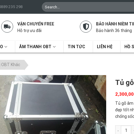
Search
 0889 235 298
for:
VẬN CHUYỂN FREE
BẢO HÀNH NIỀM TI
Hỗ trợ ưu đãi
Bảo hành 36 tháng
RO
ÂM THANH OBT
TIN TỨC
LIÊN HỆ
HỒ 
ị OBT Khác
Tủ gỗ
2,300,0
Tủ gỗ âm 
đẹp tốt n
chống sốc
Tủ gỗ 10U 