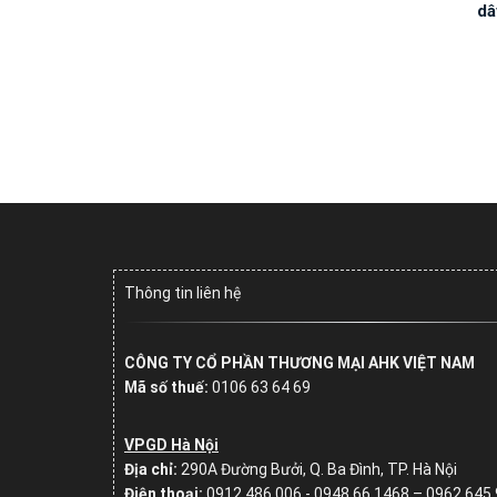
dâ
Thông tin liên hệ
CÔNG TY CỔ PHẦN THƯƠNG MẠI AHK VIỆT NAM
Mã số thuế:
0106 63 64 69
VPGD Hà Nội
Địa chỉ:
290A Đường Bưởi, Q. Ba Đình, TP. Hà Nội
Điện thoại:
0912 486 006 - 0948 66 1468 – 0962.645