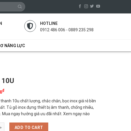
N
HOTLINE
0912 486 006 - 0889 235 298
SƠ NĂNG LỰC
 10U
₫
00
thanh 10u chất lượng, chắc chắn, bọc inox giá rẻ bền
hất. Tủ gỗ inox đựng thiết bị âm thanh, chống nhiễu,
. Mua ngay hưởng giá ưu đãi nhất. Xem ngay nào
quantity
ADD TO CART