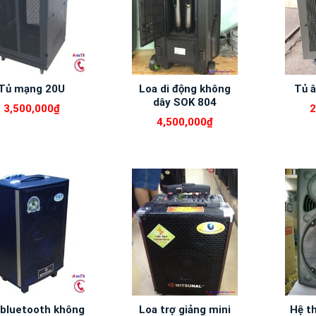
Tủ mạng 20U
Loa di động không
Tủ 
dây SOK 804
3,500,000
₫
2
4,500,000
₫
 bluetooth không
Loa trợ giảng mini
Hệ t