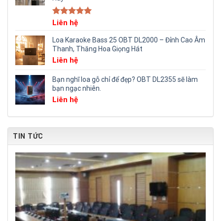
Rated
Liên hệ
5.00
out of 5
Loa Karaoke Bass 25 OBT DL2000 – Đỉnh Cao Âm
Thanh, Thăng Hoa Giọng Hát
Liên hệ
Bạn nghĩ loa gỗ chỉ để đẹp? OBT DL2355 sẽ làm
bạn ngạc nhiên.
Liên hệ
TIN TỨC