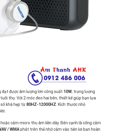
g đạt được âm lượng lớn công suất
10W
, trọng lượng
tuổi thọ. Với 2 móc đeo hai bên, thiết kế giúp bạn lựa
 số khá hẹp từ
80HZ-12000HZ
. Kích thước nhỏ
iệc.
 hoặc cắm micro thu âm liền dây. Bên cạnh là cổng cắm
WAV / WMA
phát trên thẻ nhớ cắm vào tiện lợi bạn hoàn