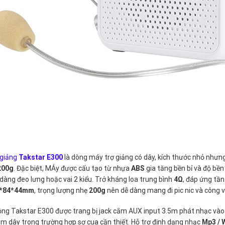
 giảng
Takstar E300
là dòng máy trợ giảng có dây, kích thước nhỏ nhưn
200g
. Đặc biệt, MÁy được cấu tạo từ nhựa
ABS
gia tăng bền bỉ và độ bền 
dàng đeo lưng hoặc vai 2 kiểu. Trở kháng loa trung bình
4Ω
, đáp ứng tần
*84*44mm
, trọng lượng nhẹ
200g
nên dễ dàng mang đi pic nic và công v
ộng Takstar E300 được trang bị jack cắm AUX input 3.5m phát nhạc vào
m dây trong trường hợp sơ cua cần thiết. Hỗ trợ định dạng nhạc
Mp3 / 