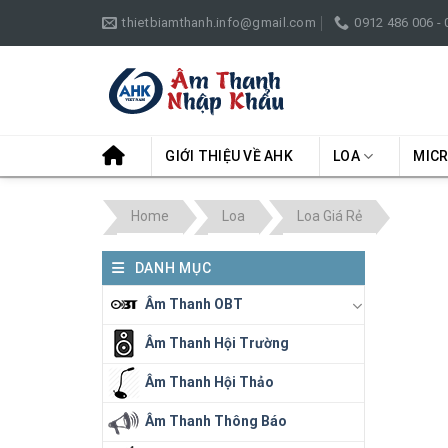
Skip
thietbiamthanh.info@gmail.com
0912 486 006 -
to
content
GIỚI THIỆU VỀ AHK
LOA
MIC
Home
Loa
Loa Giá Rẻ
DANH MỤC
Âm Thanh OBT
Âm Thanh Hội Trường
Âm Thanh Hội Thảo
Âm Thanh Thông Báo