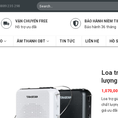
Search
 0889 235 298
for:
VẬN CHUYỂN FREE
BẢO HÀNH NIỀM TI
Hỗ trợ ưu đãi
Bảo hành 36 tháng
RO
ÂM THANH OBT
TIN TỨC
LIÊN HỆ
HỒ 
Loa t
lượng
1,070,0
Loa trợ g
chất lượn
giá ưu đã