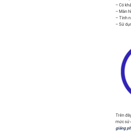
– Có khả
– Màn hì
– Tính n
– Sử dụn
Trên đâ
mức sử d
giảng ph