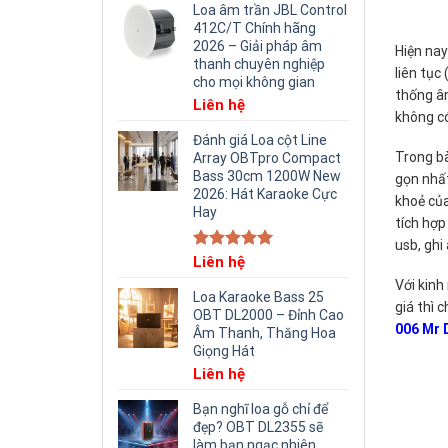
Loa âm trần JBL Control
412C/T Chính hãng
2026 – Giải pháp âm
Hiện nay
thanh chuyên nghiệp
liên tục 
cho mọi không gian
thống âm
Liên hệ
không có 
Đánh giá Loa cột Line
Trong bà
Array OBTpro Compact
Bass 30cm 1200W New
gọn nhất
2026: Hát Karaoke Cực
khoẻ củ
Hay
tích hợp
usb, ghi
Rated
Liên hệ
5.00
out of 5
Với kinh
Loa Karaoke Bass 25
giá thì 
OBT DL2000 – Đỉnh Cao
006 Mr 
Âm Thanh, Thăng Hoa
Giọng Hát
Liên hệ
Bạn nghĩ loa gỗ chỉ để
đẹp? OBT DL2355 sẽ
làm bạn ngạc nhiên.