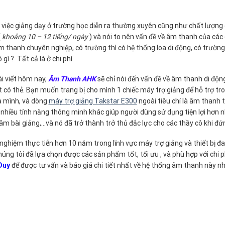
 việc giảng dạy ở trường học diễn ra thường xuyên cũng như chất lượng g
(
khoảng 10 – 12 tiếng/ ngày
) và nói to nên vấn đề về âm thanh của các 
 thanh chuyên nghiệp, có trường thì có hệ thống loa di động, có trường
gì ? Tất cả là ở chi phí.
i viết hôm nay,
Âm Thanh AHK
sẽ chỉ nói đến vấn đề về âm thanh di độn
 có thẻ. Bạn muốn trang bị cho mình 1 chiếc máy trợ giảng để hỗ trợ t
a mình, và dòng
máy trợ giảng Takstar E300
ngoài tiêu chí là âm thanh t
 nhiều tính năng thông minh khác giúp người dùng sử dụng tiện lợi hơn 
 âm bài giảng,…và nó đã trở thành trở thủ đắc lực cho các thầy cô khi đứn
 nghiệm thực tiễn hơn 10 năm trong lĩnh vực máy trợ giảng và thiết bị đa
chúng tôi đã lựa chọn được các sản phẩm tốt, tối ưu , và phù hợp với chi 
Duy
để được tư vấn và báo giá chi tiết nhất về hệ thống âm thanh này nh