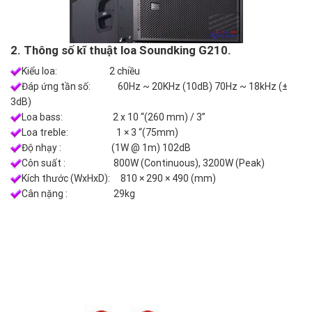
2. Thông số kĩ thuật loa Soundking G210.
Kiểu loa: 2 chiều
Đáp ứng tần số: 60Hz ~ 20KHz (10dB) 70Hz ~ 18kHz (±
3dB)
Loa bass: 2 x 10 “(260 mm) / 3”
Loa treble: 1 × 3 “(75mm)
Độ nhạy : (1W @ 1m) 102dB
Côn suất : 800W (Continuous), 3200W (Peak)
Kích thước (WxHxD): 810 × 290 × 490 (mm)
Cân nặng : 29kg