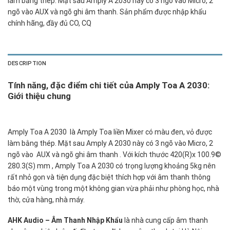
làm bằng thép. Mặt sau Amply A 2030 này có 3 ngõ vào Micro, 2
ngõ vào AUX và ngõ ghi âm thanh. Sản phẩm được nhập khẩu
chính hãng, đầy đủ CO, CQ
DESCRIPTION
Tính năng, đặc điểm chi tiết của Amply Toa A 2030:
Giới thiệu chung
Amply Toa A 2030 là Amply Toa liền Mixer có màu đen, vỏ được
làm bằng thép. Mặt sau Amply A 2030 này có 3 ngõ vào Micro, 2
ngõ vào AUX và ngõ ghi âm thanh . Với kích thước 420(R)x 100.9©
280.3(S) mm , Amply Toa A 2030 có trọng lượng khoảng 5kg nên
rất nhỏ gọn và tiện dụng đặc biệt thích hợp với âm thanh thông
báo một vùng trong một không gian vừa phải như phòng học, nhà
thờ, cửa hàng, nhà máy.
AHK Audio – Âm Thanh Nhập Khẩu
là nhà cung cấp âm thanh