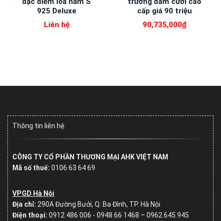
đặc điểm loa nằm S
trường đám cưới cao
925 Deluxe
cấp giá 90 triệu
Liên hệ
90,735,000
₫
Thông tin liên hệ
CÔNG TY CỔ PHẦN THƯƠNG MẠI AHK VIỆT NAM
Mã số thuế:
0106 63 64 69
VPGD Hà Nội
Địa chỉ:
290A Đường Bưởi, Q. Ba Đình, TP. Hà Nội
Điện thoại:
0912 486 006 - 0948 66 1468 – 0962.645.945