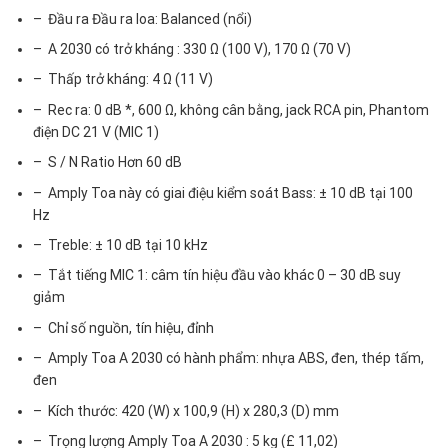
– Đầu ra Đầu ra loa: Balanced (nổi)
– A 2030 có trở kháng : 330 Ω (100 V), 170 Ω (70 V)
– Thấp trở kháng: 4 Ω (11 V)
– Rec ra: 0 dB *, 600 Ω, không cân bằng, jack RCA pin, Phantom
điện DC 21 V (MIC 1)
– S / N Ratio Hơn 60 dB
– Amply Toa này có giai điệu kiểm soát Bass: ± 10 dB tại 100
Hz
– Treble: ± 10 dB tại 10 kHz
– Tắt tiếng MIC 1: câm tín hiệu đầu vào khác 0 – 30 dB suy
giảm
– Chỉ số nguồn, tín hiệu, đỉnh
– Amply Toa A 2030 có hành phẩm: nhựa ABS, đen, thép tấm,
đen
– Kích thước: 420 (W) x 100,9 (H) x 280,3 (D) mm
– Trọng lượng Amply Toa A 2030 : 5 kg (£ 11,02)