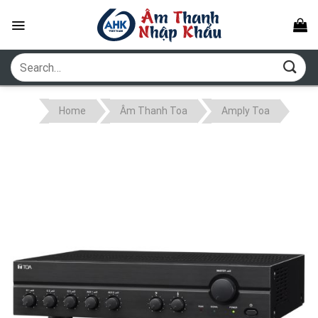
Skip
to
content
Search
for:
Home
Âm Thanh Toa
Amply Toa