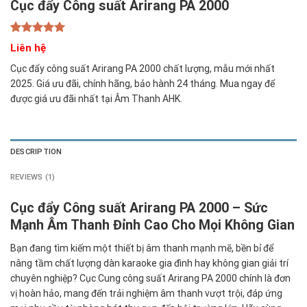
Cục đẩy Công suất Arirang PA 2000
Rated
1
5.00
Liên hệ
out of 5
based on
Cục đẩy công suất Arirang PA 2000 chất lượng, mẫu mới nhất
customer
2025. Giá ưu đãi, chính hãng, bảo hành 24 tháng. Mua ngay để
rating
được giá ưu đãi nhất tại Âm Thanh AHK.
DESCRIPTION
REVIEWS (1)
Cục đẩy Công suất Arirang PA 2000 – Sức
Mạnh Âm Thanh Đỉnh Cao Cho Mọi Không Gian
Bạn đang tìm kiếm một thiết bị âm thanh mạnh mẽ, bền bỉ để
nâng tầm chất lượng dàn karaoke gia đình hay không gian giải trí
chuyên nghiệp? Cục Cung công suất Arirang PA 2000 chính là đơn
vị hoàn hảo, mang đến trải nghiệm âm thanh vượt trội, đáp ứng