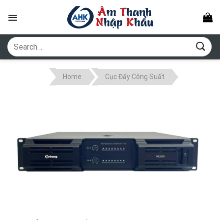
Skip
to
content
Search
for:
Home
Cục Đẩy Công Suất