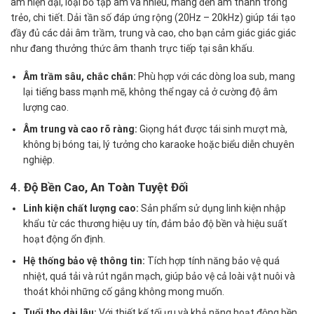
âm hiện đại, loại bỏ tạp âm và nhiễu, mang đến âm thanh trong
trẻo, chi tiết. Dải tần số đáp ứng rộng (20Hz – 20kHz) giúp tái tạo
đầy đủ các dải âm trầm, trung và cao, cho bạn cảm giác giác giác
như đang thưởng thức âm thanh trực tiếp tại sân khấu.
Âm trầm sâu, chắc chắn:
Phù hợp với các dòng loa sub, mang
lại tiếng bass mạnh mẽ, không thể ngay cả ở cường độ âm
lượng cao.
Âm trung và cao rõ ràng:
Giọng hát được tái sinh mượt mà,
không bị bóng tai, lý tưởng cho karaoke hoặc biểu diễn chuyên
nghiệp.
4. Độ Bền Cao, An Toàn Tuyệt Đối
Linh kiện chất lượng cao:
Sản phẩm sử dụng linh kiện nhập
khẩu từ các thương hiệu uy tín, đảm bảo độ bền và hiệu suất
hoạt động ổn định.
Hệ thống bảo vệ thông tin:
Tích hợp tính năng bảo vệ quá
nhiệt, quá tải và rút ngắn mạch, giúp bảo vệ cả loài vật nuôi và
thoát khỏi những cố gắng không mong muốn.
Tuổi thọ dài lâu:
Với thiết kế tối ưu và khả năng hoạt động bền