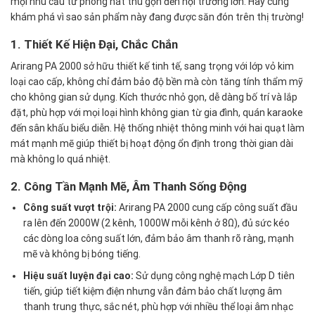
mọi nhu cầu từ phòng hát thu gọn đến hội trường lớn. Hãy cùng
khám phá vì sao sản phẩm này đang được săn đón trên thị trường!
1. Thiết Kế Hiện Đại, Chắc Chắn
Arirang PA 2000 sở hữu thiết kế tinh tế, sang trọng với lớp vỏ kim
loại cao cấp, không chỉ đảm bảo độ bền mà còn tăng tính thẩm mỹ
cho không gian sử dụng. Kích thước nhỏ gọn, dễ dàng bố trí và lắp
đặt, phù hợp với mọi loại hình không gian từ gia đình, quán karaoke
đến sân khấu biểu diễn. Hệ thống nhiệt thông minh với hai quạt làm
mát mạnh mẽ giúp thiết bị hoạt động ổn định trong thời gian dài
mà không lo quá nhiệt.
2. Công Tần Mạnh Mẽ, Âm Thanh Sống Động
Công suất vượt trội:
Arirang PA 2000 cung cấp công suất đầu
ra lên đến 2000W (2 kênh, 1000W mỗi kênh ở 8Ω), đủ sức kéo
các dòng loa công suất lớn, đảm bảo âm thanh rõ ràng, mạnh
mẽ và không bị bóng tiếng.
Hiệu suất luyện đại cao:
Sử dụng công nghệ mạch Lớp D tiên
tiến, giúp tiết kiệm điện nhưng vẫn đảm bảo chất lượng âm
thanh trung thực, sắc nét, phù hợp với nhiều thể loại âm nhạc