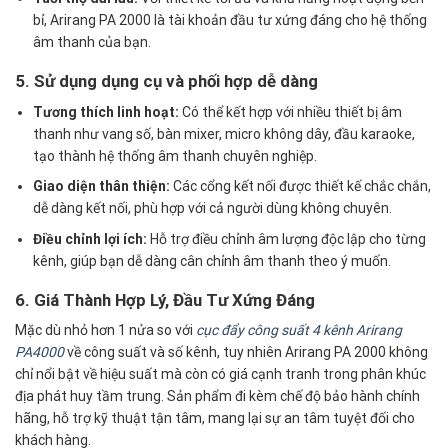
bỉ, Arirang PA 2000 là tài khoản đầu tư xứng đáng cho hệ thống
âm thanh của bạn.
5. Sử dụng dụng cụ và phối hợp dễ dàng
Tương thích linh hoạt:
Có thể kết hợp với nhiều thiết bị âm
thanh như vang số, bàn mixer, micro không dây, đầu karaoke,
tạo thành hệ thống âm thanh chuyên nghiệp.
Giao diện thân thiện:
Các cổng kết nối được thiết kế chắc chắn,
dễ dàng kết nối, phù hợp với cả người dùng không chuyên.
Điều chỉnh lợi ích:
Hỗ trợ điều chỉnh âm lượng độc lập cho từng
kênh, giúp bạn dễ dàng cân chỉnh âm thanh theo ý muốn.
6. Giá Thành Hợp Lý, Đầu Tư Xứng Đáng
Mặc dù nhỏ hơn 1 nửa so với
cục đẩy công suất 4 kênh Arirang
PA4000
về công suất và số kênh, tuy nhiên Arirang PA 2000 không
chỉ nổi bật về hiệu suất mà còn có giá cạnh tranh trong phân khúc
địa phát huy tầm trung. Sản phẩm đi kèm chế độ bảo hành chính
hãng, hỗ trợ kỹ thuật tận tâm, mang lại sự an tâm tuyệt đối cho
khách hàng.