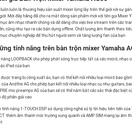
luôn luôn là thương hiệu sản suất mixer lừng lẫy trên thế giới với sự g
giới. Mới đây hãng đã cho ra mắt dòng sản phẩm mới với tên gọi Mixer 
 mục âm nhạc nhanh chóng và dễ dàng cho việc live stream trên các tr
ến, cũng như tạo ra các bản dựng offline. Chất lượng âm thanh theo ti
 mục chuyên nghiệp để thu hút người xem và tăng lượng fan của bạn.
hững tính năng trên bàn trộn mixer Yamaha 
năng LOOPBACK cho phép phát sóng trực tiếp tất cả các micrô, nhạc c
ặc iPad của bạn.
 được trang bị công suất ảo, bạn có thể kết nối nhiều loại micrô bao g
t của Andthe AG cho phép bạn kết nối nhiều loại nhạc cụ như guitars, ba
PRE mic preamps AG của bạn sẽ có thể nắm bắt các sắc thái đặc biệt c
 độ phân giải cao.
 tính năng 1-TOUCH DSP sử dụng công nghệ xử lý tín hiệu tiên tiến của
ECT thêm âm thanh môi trường xung quanh và AMP SIM mang lại âm than
t.