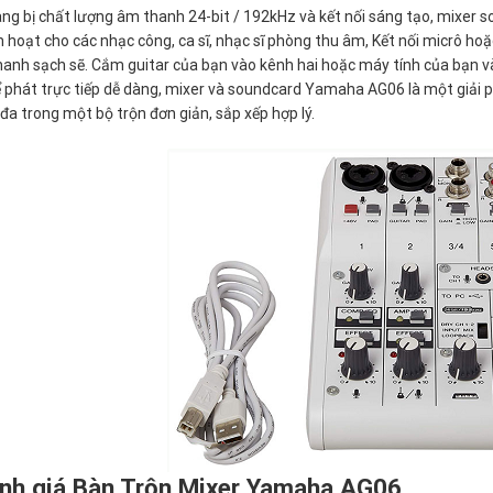
ng bị chất lượng âm thanh 24-bit / 192kHz và kết nối sáng tạo, mixer 
h hoạt cho các nhạc công, ca sĩ, nhạc sĩ phòng thu âm, Kết nối micrô ho
anh sạch sẽ. Cắm guitar của bạn vào kênh hai hoặc máy tính của bạn và
để phát trực tiếp dễ dàng, mixer và soundcard Yamaha AG06 là một giải 
 đa trong một bộ trộn đơn giản, sắp xếp hợp lý.
ánh giá Bàn Trộn Mixer Yamaha AG06