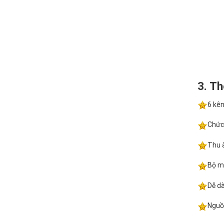
3. T
6 kên
Chức 
Thu â
Bộ mi
Dễ d
Nguồ