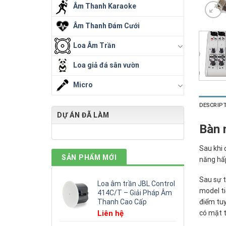
Âm Thanh Karaoke
Âm Thanh Đám Cưới
Loa Âm Trần
Loa giả đá sân vườn
Micro
DESCRIP
DỰ ÁN ĐÃ LÀM
Bàn 
Sau khi 
SẢN PHẨM MỚI
năng hấp
Sau sự 
Loa âm trần JBL Control
model ti
414C/T – Giải Pháp Âm
Thanh Cao Cấp
điểm tuy
Liên hệ
có mặt t