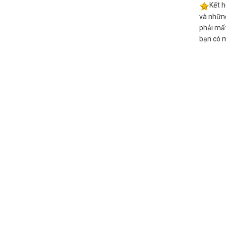
Kết h
và nhữn
phải mấ
bạn có m