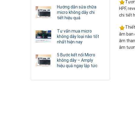
Tươn
Hướng dẫn sửa chữa
HPF, rev
micro không dây chi
chi tiết 
tiết hiệu quả
Thiết
Tư vấn mua micro
âm ban đ
không dây loại nào tốt
âm thanh
nhất hiện nay
âm tương
5 Bước kết nối Micro
không dây – Amply
hiệu quả ngay lập tức