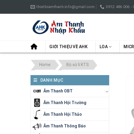
Skip
thietbiamthanh.info@gmail.com
0912 486 006 -
to
content
GIỚI THIỆU VỀ AHK
LOA
MIC
Home
Bộ xử lí KTS
DANH MỤC
Âm Thanh OBT
Âm Thanh Hội Trường
Âm Thanh Hội Thảo
Âm Thanh Thông Báo