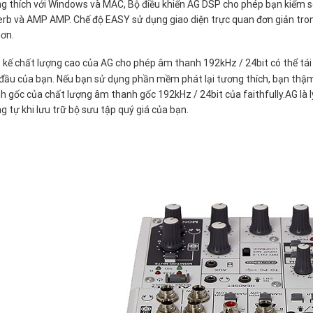
g thích với Windows và MAC, Bộ điều khiển AG DSP cho phép bạn kiểm
erb và AMP AMP. Chế độ EASY sử dụng giao diện trực quan đơn giản tr
hơn.
 kế chất lượng cao của AG cho phép âm thanh 192kHz / 24bit có thể tái 
ầu của bạn. Nếu bạn sử dụng phần mềm phát lại tương thích, bạn thậm c
 gốc của chất lượng âm thanh gốc 192kHz / 24bit của faithfully.AG là lý
 tự khi lưu trữ bộ sưu tập quý giá của bạn.