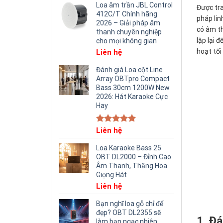
Loa âm trần JBL Control
Được tra
412C/T Chính hãng
pháp lin
2026 – Giải pháp âm
có âm th
thanh chuyên nghiệp
lặp lại 
cho mọi không gian
hoạt tối
Liên hệ
Đánh giá Loa cột Line
Array OBTpro Compact
Bass 30cm 1200W New
2026: Hát Karaoke Cực
Hay
Rated
Liên hệ
5.00
out of 5
Loa Karaoke Bass 25
OBT DL2000 – Đỉnh Cao
Âm Thanh, Thăng Hoa
Giọng Hát
Liên hệ
Bạn nghĩ loa gỗ chỉ để
đẹp? OBT DL2355 sẽ
1. Đ
làm bạn ngạc nhiên.