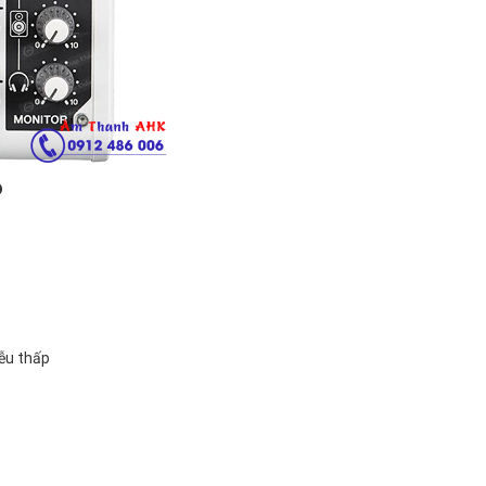
6
ễu thấp