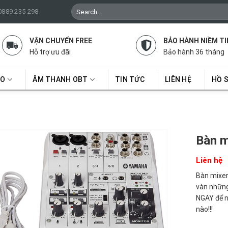
Search
 0889 235 298
for:
VẬN CHUYỂN FREE
BẢO HÀNH NIỀM TI
Hỗ trợ ưu đãi
Bảo hành 36 tháng
RO
ÂM THANH OBT
TIN TỨC
LIÊN HỆ
HỒ 
Bàn 
Liên hệ
Bàn mixer
vàn những
NGAY để n
nào!!!