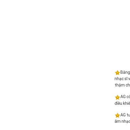
Bằng 
nhạc sĩ 
thậm chí
AG có
điều khi
AG tư
âm nhạc 