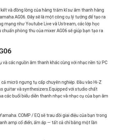
ắn kết và đồng lòng của hàng trăm kĩ sư âm thanh hàng
Yamaha AG06. Đây sẽ là một công cụ lý tưởng để tạo ra
ang mạng như Youtube Live và Ustream, các lớp học
êu chuẩn phòng thu của mixer AG06 sẽ giúp bạn tạo ra
AG06
ụ và các nguồn âm thanh khác cùng với nhạc nền từ PC
ồm cả micrô ngưng tụ cấp chuyên nghiệp. Đầu vào Hi-Z
ss guitar và synthesizers.Equipped với studio chất
ủa các buổi biểu diễn thanh nhạc và nhạc cụ của bạn âm
 Yamaha. COMP / EQ sẽ trau dồi giai điệu của bạn trong
h amp cổ điển, ấm áp — tất cả chỉ bằng một lần