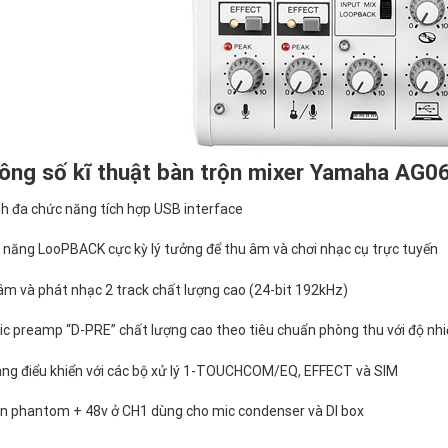
hông số kĩ thuật bàn trộn mixer Yamaha AG0
h đa chức năng tích hợp USB interface
năng LooPBACK cực kỳ lý tưởng để thu âm và chơi nhạc cụ trực tuyến
m và phát nhạc 2 track chất lượng cao (24-bit 192kHz)
c preamp “D-PRE” chất lượng cao theo tiêu chuẩn phòng thu với độ nhi
àng điểu khiển với các bộ xử lý 1-TOUCHCOM/EQ, EFFECT và SIM
n phantom + 48v ở CH1 dùng cho mic condenser và DI box