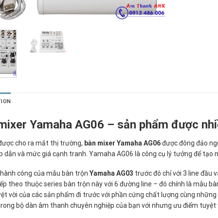
TION
mixer Yamaha AG06 – sản phẩm được nhiề
được cho ra mắt thị trường,
bàn mixer Yamaha AG06
được đông đảo ngư
 dẫn và mức giá cạnh tranh. Yamaha AG06 là công cụ lý tưởng để tạo 
thành công của mẫu bàn trộn
Yamaha AG03
trước đó chỉ với 3 line đầu
ếp theo thuộc series bàn trộn này với 6 đường line – đó chính là mẫu b
ệt vời của các sản phẩm đi trước với phần cứng chất lượng cùng những
rong bộ dàn âm thanh chuyên nghiệp của bạn với nhưng ưu điểm tuyệt v