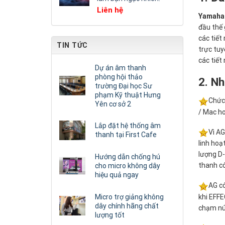
Liên hệ
Yamaha
đầu thế 
các tiết
TIN TỨC
trực tuy
các tiết
Dự án âm thanh
phòng hội thảo
2. N
trường Đại học Sư
phạm Kỹ thuật Hưng
Chức 
Yên cơ sở 2
/ Mac ho
Lắp đặt hệ thống âm
Vì AG
thanh tại First Cafe
linh hoạ
lượng D-
Hướng dẫn chống hú
thanh có
cho micro không dây
hiệu quả ngay
AG có
Micro trợ giảng không
khi EFF
dây chính hãng chất
chạm nú
lượng tốt