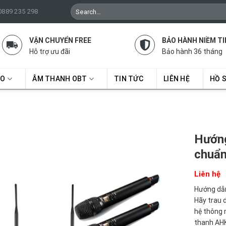
Search
 0889 235 298
for:
VẬN CHUYỂN FREE
BẢO HÀNH NIỀM TI
Hỗ trợ ưu đãi
Bảo hành 36 tháng
RO
ÂM THANH OBT
TIN TỨC
LIÊN HỆ
HỒ 
Hướng
chuẩn
Liên hệ
Hướng dẫn
Hãy trau 
hệ thông 
thanh AHK