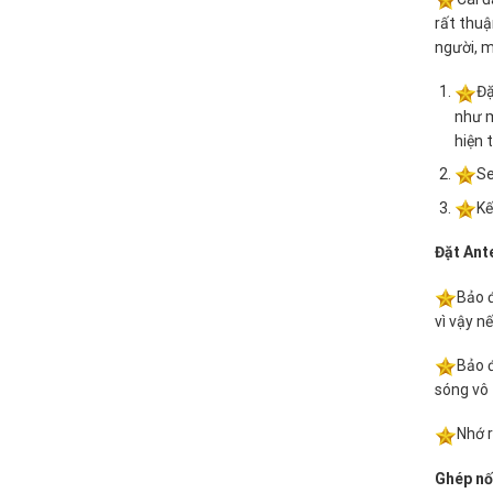
rất thuậ
người, m
Đặ
như m
hiện 
Se
Kế
Đặt Ant
Bảo đ
vì vậy n
Bảo đ
sóng vô 
Nhớ r
Ghép nối