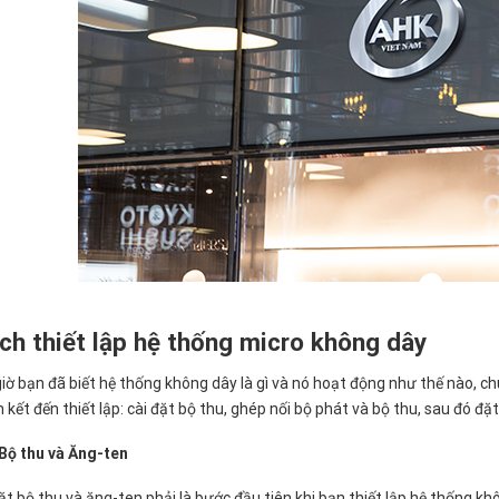
ch thiết lập hệ thống micro không dây
iờ bạn đã biết hệ thống không dây là gì và nó hoạt động như thế nào, chú
n kết đến thiết lập: cài đặt bộ thu, ghép nối bộ phát và bộ thu, sau đó đ
 Bộ thu và Ăng-ten
ặt bộ thu và ăng-ten phải là bước đầu tiên khi bạn thiết lập hệ thống k