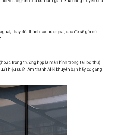
ấu đối với ăng-ten mà còn làm giảm khả năng truyền của
ignal, thay đổi thành sound signal, sau đó sẽ gửi nó
h
hoặc trong trường hợp là màn hình trong tai, bộ thu)
về suất hiệu suất. Âm thanh AHK khuyên bạn hãy cố gắng