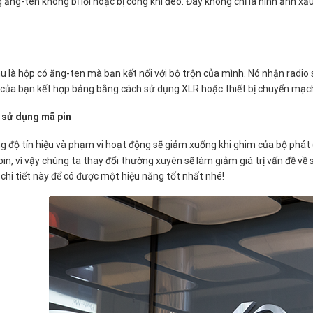
 ăng-ten không bị lỗi hoặc bị cong khi đeo. Đây không chỉ là hình ảnh x
u là hộp có ăng-ten mà bạn kết nối với bộ trộn của mình. Nó nhận radio s
của bạn kết hợp bảng bằng cách sử dụng XLR hoặc thiết bị chuyển mạc
 sử dụng mã pin
 độ tín hiệu và phạm vi hoạt động sẽ giảm xuống khi ghim của bộ phát (
pin, vì vậy chúng ta thay đổi thường xuyên sẽ làm giảm giá trị vấn đề 
 chi tiết này để có được một hiệu năng tốt nhất nhé!