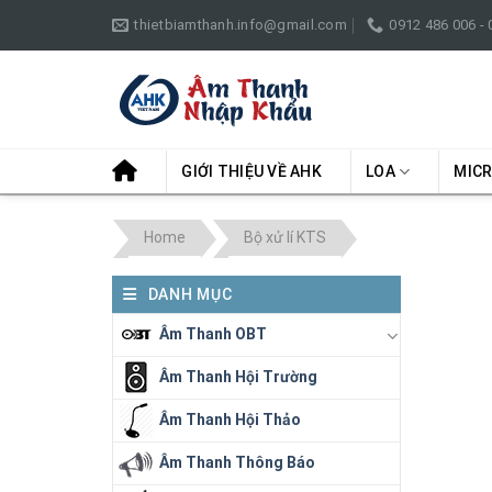
Skip
thietbiamthanh.info@gmail.com
0912 486 006 -
to
content
GIỚI THIỆU VỀ AHK
LOA
MIC
Home
Bộ xử lí KTS
DANH MỤC
Âm Thanh OBT
Âm Thanh Hội Trường
Âm Thanh Hội Thảo
Âm Thanh Thông Báo