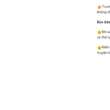
Trước
không ch
Bảo đảm
Khi s
có thể t
Kiểm 
truyền h