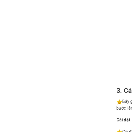
3. Cá
Bây g
bước liê
Cài đặt
Cài đ