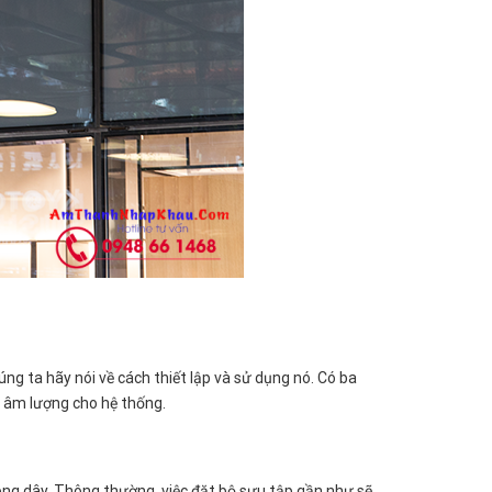
ng ta hãy nói về cách thiết lập và sử dụng nó. Có ba
ặt âm lượng cho hệ thống.
hông dây. Thông thường, việc đặt bộ sưu tập gần như sẽ