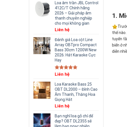
Loa âm trần JBL Control
412C/T Chính hãng
2026 – Giải pháp âm
1. Mi
thanh chuyên nghiệp
cho mọi không gian
Trước
Liên hệ
thế nào.
tuyến tầ
Đánh giá Loa cột Line
Array OBTpro Compact
biến ở n
Bass 30cm 1200W New
diễn nhi
2026: Hát Karaoke Cực
Hay
Rated
Liên hệ
5.00
out of 5
Loa Karaoke Bass 25
OBT DL2000 – Đỉnh Cao
Âm Thanh, Thăng Hoa
Giọng Hát
Liên hệ
Bạn nghĩ loa gỗ chỉ để
đẹp? OBT DL2355 sẽ
làm bạn ngạc nhiên.