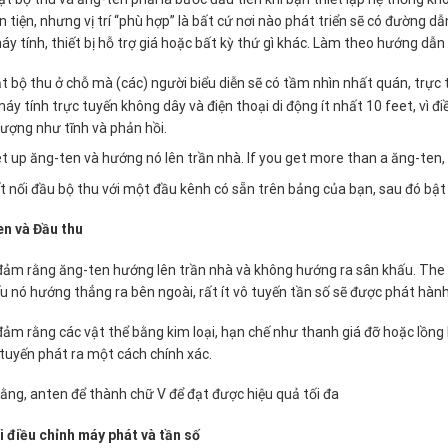
n tiện, nhưng vị trí “phù hợp” là bất cứ nơi nào phát triển sẽ có đường 
áy tính, thiết bị hỗ trợ giá hoặc bất kỳ thứ gì khác. Làm theo hướng dẫn
t bộ thu ở chỗ mà (các) người biểu diễn sẽ có tầm nhìn nhất quán, trực t
áy tính trực tuyến không dây và điện thoại di động ít nhất 10 feet, vì 
tượng như tĩnh và phản hồi.
t up ăng-ten và hướng nó lên trần nhà. If you get more than a ăng-ten,
t nối đầu bộ thu với một đầu kênh có sẵn trên bảng của bạn, sau đó bật
en và Đầu thu
ảm rằng ăng-ten hướng lên trần nhà và không hướng ra sân khấu. The 
ếu nó hướng thẳng ra bên ngoài, rất ít vô tuyến tần số sẽ được phát hành
ảm rằng các vật thể bằng kim loại, hạn chế như thanh giá đỡ hoặc lồng k
tuyến phát ra một cách chính xác.
ằng, anten để thành chữ V để đạt được hiệu quả tối đa
 điều chỉnh máy phát và tần số