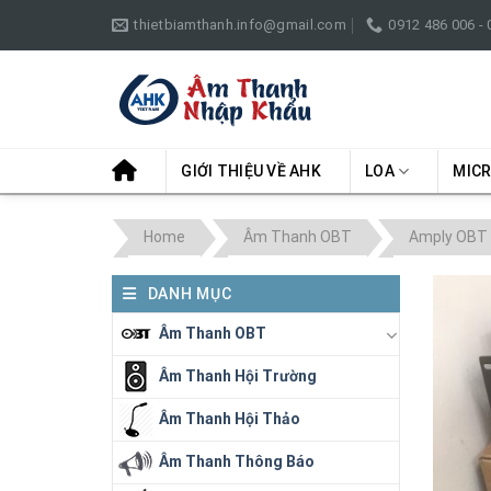
Skip
thietbiamthanh.info@gmail.com
0912 486 006 -
to
content
GIỚI THIỆU VỀ AHK
LOA
MIC
Home
Âm Thanh OBT
Amply OBT
DANH MỤC
Âm Thanh OBT
Âm Thanh Hội Trường
Âm Thanh Hội Thảo
Âm Thanh Thông Báo