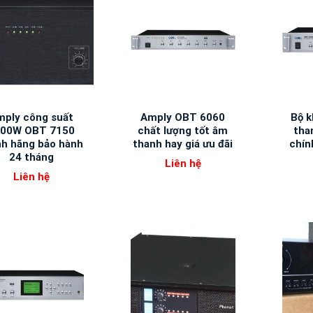
mply công suất
Amply OBT 6060
Bộ k
500W OBT 7150
chất lượng tốt âm
tha
nh hãng bảo hành
thanh hay giá ưu đãi
chín
24 tháng
Liên hệ
Liên hệ