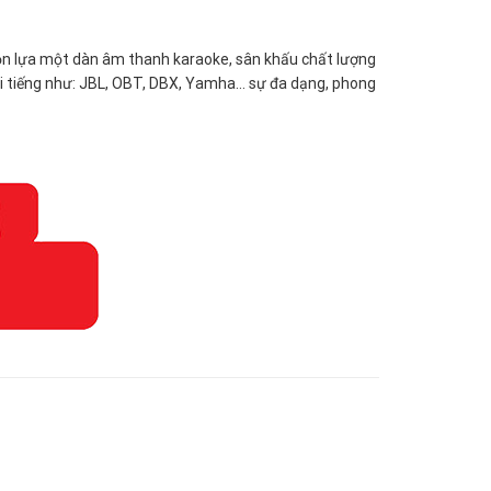
ọn lựa một dàn âm thanh karaoke, sân khấu chất lượng
 nổi tiếng như: JBL, OBT, DBX, Yamha… sự đa dạng, phong