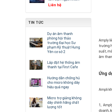
Liên hệ
TIN TỨC
Dự án âm thanh
phòng hội thảo
Amply li
trường Đại học Sư
trường h
phạm Kỹ thuật Hưng
suất, mà
Yên cơ sở 2
âm than
Lắp đặt hệ thống âm
thanh tại First Cafe
Ứng dụ
Hướng dẫn chống hú
cho micro không dây
hiệu quả ngay
Ampli kh
Micro trợ giảng không
dây chính hãng chất
1, Amply
lượng tốt
doanh, k