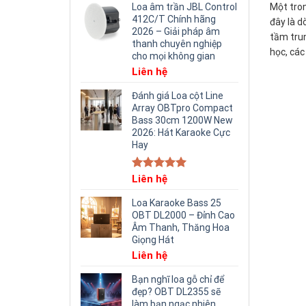
Loa âm trần JBL Control
Một tron
412C/T Chính hãng
đây là d
2026 – Giải pháp âm
tầm trun
thanh chuyên nghiệp
học, các
cho mọi không gian
Liên hệ
Đánh giá Loa cột Line
Array OBTpro Compact
Bass 30cm 1200W New
2026: Hát Karaoke Cực
Hay
Rated
Liên hệ
5.00
out of 5
Loa Karaoke Bass 25
OBT DL2000 – Đỉnh Cao
Âm Thanh, Thăng Hoa
Giọng Hát
Liên hệ
Bạn nghĩ loa gỗ chỉ để
đẹp? OBT DL2355 sẽ
làm bạn ngạc nhiên.