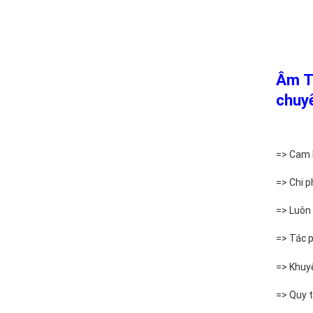
Âm T
chuyê
=> Cam 
=> Chi p
=> Luôn 
=> Tác p
=> Khuyế
=> Quy t