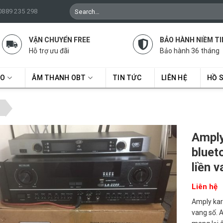
Search
 0889 235 298
for:
VẬN CHUYỂN FREE
BẢO HÀNH NIỀM TI
Hỗ trợ ưu đãi
Bảo hành 36 tháng
RO
ÂM THANH OBT
TIN TỨC
LIÊN HỆ
HỒ 
Amply
bluet
liền 
Liên hệ
Amply kar
vang số. A