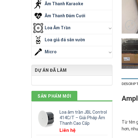
Âm Thanh Karaoke
Âm Thanh Đám Cưới
Loa Âm Trần
Loa giả đá sân vườn
Micro
DỰ ÁN ĐÃ LÀM
DESCRIP
SẢN PHẨM MỚI
Amply
Loa âm trần JBL Control
414C/T – Giải Pháp Âm
Từ tên g
Thanh Cao Cấp
hơn, như
Liên hệ