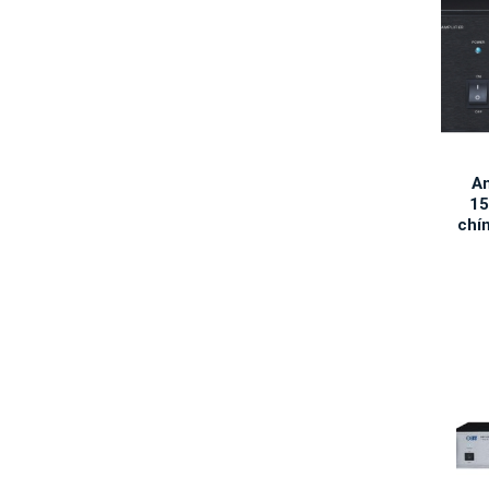
A
1
chí