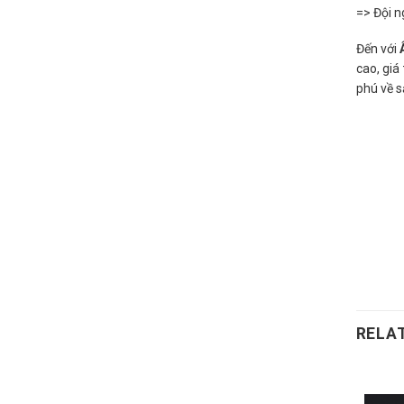
=> Đội n
Đến với
cao, giá
phú về s
RELA