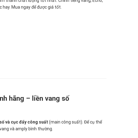
âm thanh chất lượng tốt nhất. Chỉnh tiếng vang, Echo,
c hay. Mua ngay để được giá tốt.
nh hãng – liền vang số
g số và cục đẩy công suất
(main công suất). Để cụ thể
n vang và amply bình thường.