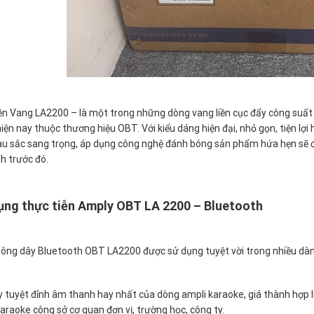
ền Vang LA2200 – là một trong những dòng vang liền cục đẩy công suất 
iện nay thuộc thương hiệu OBT. Với kiểu dáng hiện đại, nhỏ gọn, tiện lợi
u sắc sang trọng, áp dụng công nghệ đánh bóng sản phẩm hứa hẹn sẽ đ
h trước đó.
ng thực tiễn Amply OBT LA 2200 – Bluetooth
ông dây Bluetooth OBT LA2200 được sử dụng tuyệt vời trong nhiều dàn â
 tuyệt đỉnh âm thanh hay nhất của dòng ampli karaoke, giá thành hợp lí
araoke công sở cơ quan đơn vị, trường học, công ty.