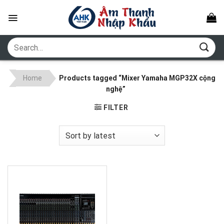
Skip
to
content
Search
for:
Home
Products tagged “Mixer Yamaha MGP32X cộng
nghệ”
FILTER