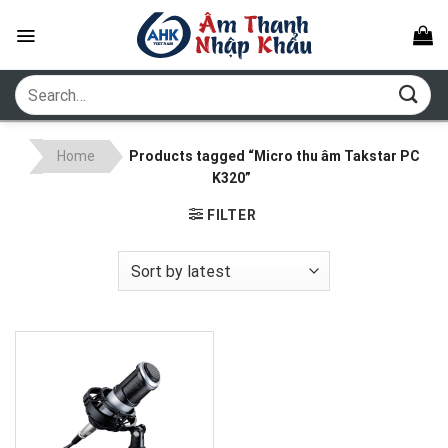
Skip
to
content
Search
for:
Home
Products tagged “Micro thu âm Takstar PC
K320”
FILTER