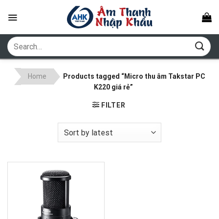
Skip
to
content
Search
for:
Home
Products tagged “Micro thu âm Takstar PC
K220 giá rẻ”
FILTER