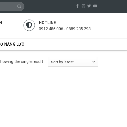
N
HOTLINE
0912 486 006 - 0889 235 298
SƠ NĂNG LỰC
howing the single result