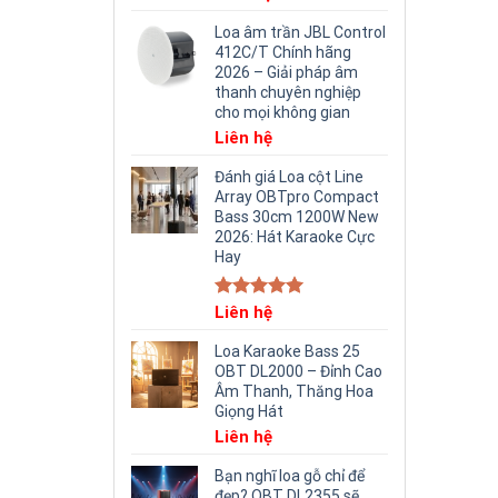
Loa âm trần JBL Control
412C/T Chính hãng
2026 – Giải pháp âm
thanh chuyên nghiệp
cho mọi không gian
Liên hệ
Đánh giá Loa cột Line
Array OBTpro Compact
Bass 30cm 1200W New
2026: Hát Karaoke Cực
Hay
Rated
Liên hệ
5.00
out of 5
Loa Karaoke Bass 25
OBT DL2000 – Đỉnh Cao
Âm Thanh, Thăng Hoa
Giọng Hát
Liên hệ
Bạn nghĩ loa gỗ chỉ để
đẹp? OBT DL2355 sẽ