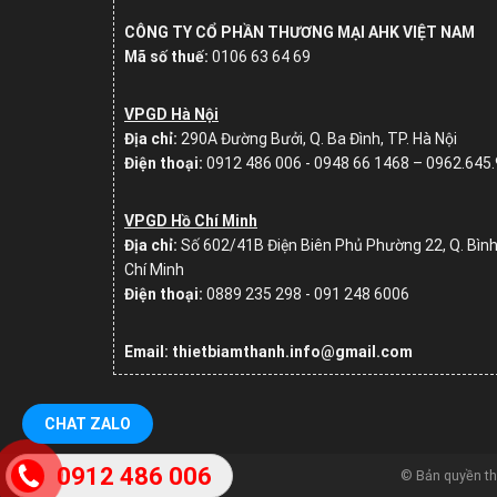
CÔNG TY CỔ PHẦN THƯƠNG MẠI AHK VIỆT NAM
Mã số thuế:
0106 63 64 69
VPGD Hà Nội
Địa chỉ:
290A Đường Bưởi, Q. Ba Đình, TP. Hà Nội
Điện thoại:
0912 486 006 - 0948 66 1468 – 0962.645
VPGD Hồ Chí Minh
Địa chỉ:
Số
602/41B Điện Biên Phủ Phường 22, Q. Bình
Chí Minh
Điện thoại:
0889 235 298 - 091 248 6006
Email: thietbiamthanh.info@gmail.com
CHAT ZALO
0912 486 006
© Bản quyền t