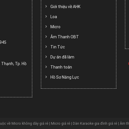
Giới thiệu về AHK
Loa
Micro
Âm Thanh OBT
.945
Tin Tức
Dự án đã làm
 Thạnh, Tp. Hồ
Thanh toán
Hồ Sơ Năng Lực
huộc về
Micro không dây giá rẻ | Micro giá rẻ | Dàn Karaoke gia đình giá rẻ | Âm t