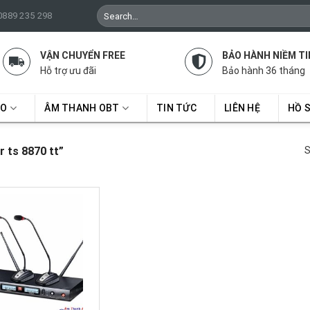
Search
 0889 235 298
for:
VẬN CHUYỂN FREE
BẢO HÀNH NIỀM TI
Hỗ trợ ưu đãi
Bảo hành 36 tháng
RO
ÂM THANH OBT
TIN TỨC
LIÊN HỆ
HỒ 
 ts 8870 tt”
S