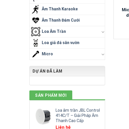
Âm Thanh Karaoke
Mic
d
Âm Thanh Đám Cưới
Loa Âm Trần
Loa giả đá sân vườn
Micro
DỰ ÁN ĐÃ LÀM
SẢN PHẨM MỚI
Loa âm trần JBL Control
414C/T – Giải Pháp Âm
Thanh Cao Cấp
Liên hệ