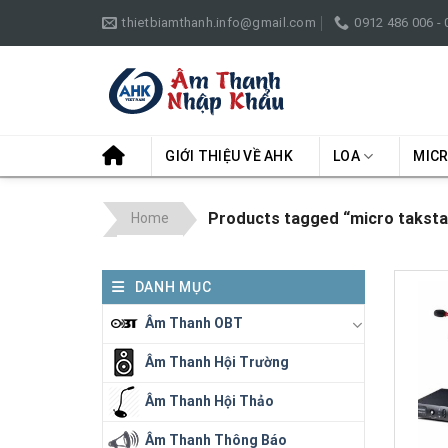
Skip
thietbiamthanh.info@gmail.com
0912 486 006 -
to
content
GIỚI THIỆU VỀ AHK
LOA
MIC
Products tagged “micro takstar
Home
DANH MỤC
Âm Thanh OBT
Âm Thanh Hội Trường
Âm Thanh Hội Thảo
Âm Thanh Thông Báo