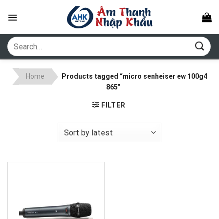
Skip
to
content
Search
for:
Home
Products tagged “micro senheiser ew 100g4
865”
FILTER