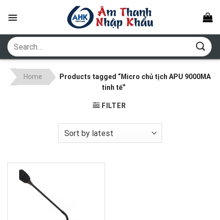
Skip
to
content
Search
for:
Home
Products tagged “Micro chủ tịch APU 9000MA
tinh tế”
FILTER