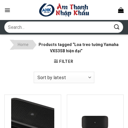
Skip
to
content
Search
for:
Home
Products tagged “Loa treo tường Yamaha
VXS3SB hiện đại”
FILTER