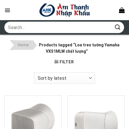
Skip
to
content
Search
for:
Home
Products tagged “Loa treo tường Yamaha
VXS1MLW chất lượng”
FILTER