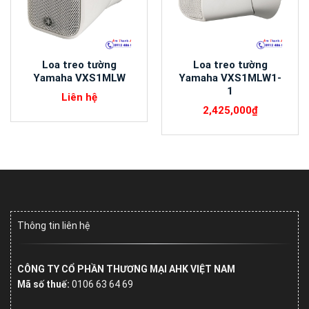
Loa treo tường
Loa treo tường
Yamaha VXS1MLW
Yamaha VXS1MLW1-
1
Liên hệ
2,425,000
₫
Thông tin liên hệ
CÔNG TY CỔ PHẦN THƯƠNG MẠI AHK VIỆT NAM
Mã số thuế:
0106 63 64 69