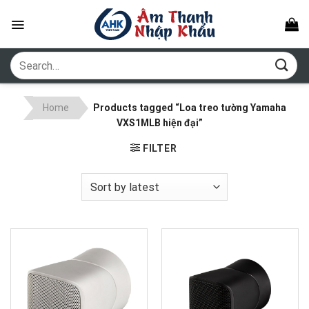
Skip
to
content
Search
for:
Home
Products tagged “Loa treo tường Yamaha
VXS1MLB hiện đại”
FILTER