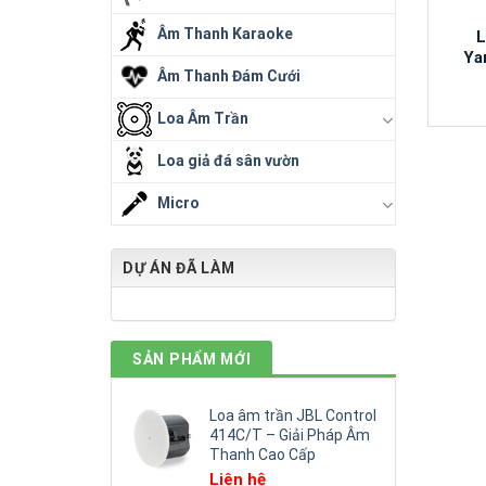
Âm Thanh Karaoke
L
Ya
Âm Thanh Đám Cưới
Loa Âm Trần
Loa giả đá sân vườn
Micro
DỰ ÁN ĐÃ LÀM
SẢN PHẨM MỚI
Loa âm trần JBL Control
414C/T – Giải Pháp Âm
Thanh Cao Cấp
Liên hệ