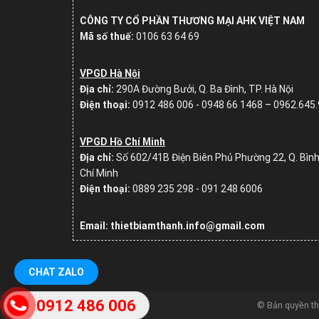
CÔNG TY CỔ PHẦN THƯƠNG MẠI AHK VIỆT NAM
Mã số thuế:
0106 63 64 69
VPGD Hà Nội
Địa chỉ:
290A Đường Bưởi, Q. Ba Đình, TP. Hà Nội
Điện thoại:
0912 486 006 - 0948 66 1468 – 0962.645
VPGD Hồ Chí Minh
Địa chỉ:
Số
602/41B Điện Biên Phủ Phường 22, Q. Bình
Chí Minh
Điện thoại:
0889 235 298 - 091 248 6006
Email: thietbiamthanh.info@gmail.com
CHAT ZALO
0912 486 006
© Bản quyền t