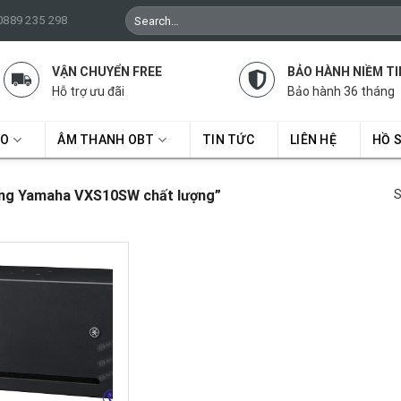
Search
 0889 235 298
for:
VẬN CHUYỂN FREE
BẢO HÀNH NIỀM TI
Hỗ trợ ưu đãi
Bảo hành 36 tháng
RO
ÂM THANH OBT
TIN TỨC
LIÊN HỆ
HỒ 
ờng Yamaha VXS10SW chất lượng”
S