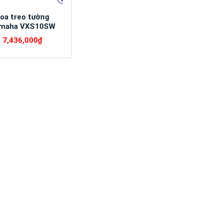
oa treo tường
maha VXS10SW
7,436,000
₫