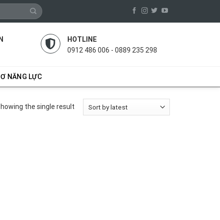
N
HOTLINE
0912 486 006 - 0889 235 298
SƠ NĂNG LỰC
howing the single result