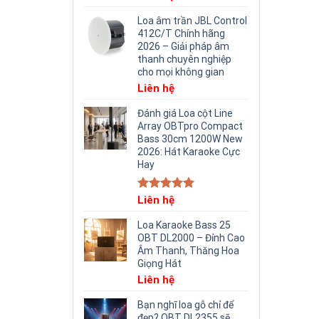
Loa âm trần JBL Control
412C/T Chính hãng
2026 – Giải pháp âm
thanh chuyên nghiệp
cho mọi không gian
Liên hệ
Đánh giá Loa cột Line
Array OBTpro Compact
Bass 30cm 1200W New
2026: Hát Karaoke Cực
Hay
Rated
Liên hệ
5.00
out of 5
Loa Karaoke Bass 25
OBT DL2000 – Đỉnh Cao
Âm Thanh, Thăng Hoa
Giọng Hát
Liên hệ
Bạn nghĩ loa gỗ chỉ để
đẹp? OBT DL2355 sẽ