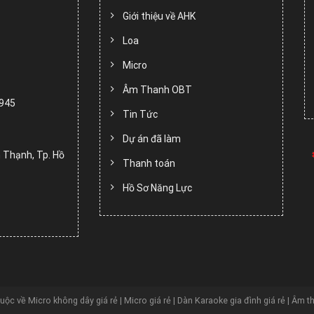
Giới thiệu về AHK
Loa
Micro
Âm Thanh OBT
.945
Tin Tức
Dự án đã làm
 Thạnh, Tp. Hồ
Thanh toán
Hồ Sơ Năng Lực
huộc về
Micro không dây giá rẻ | Micro giá rẻ | Dàn Karaoke gia đình giá rẻ | Âm t