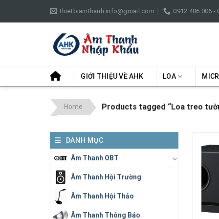
Skip
thietbiamthanh.info@gmail.com
0912 486 006 -
to
content
GIỚI THIỆU VỀ AHK
LOA
MIC
Products tagged “Loa treo tư
Home
DANH MỤC
Âm Thanh OBT
Âm Thanh Hội Trường
Âm Thanh Hội Thảo
Âm Thanh Thông Báo