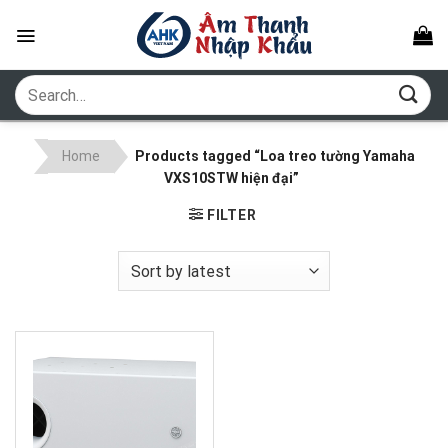
Skip
to
content
Search
for:
Home
Products tagged “Loa treo tường Yamaha
VXS10STW hiện đại”
FILTER