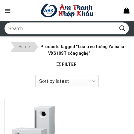
Skip
to
content
Search
for:
Home
Products tagged “Loa treo tường Yamaha
VXS10ST công nghệ”
FILTER