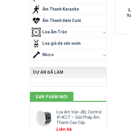
Âm Thanh Karaoke
L
Y
Âm Thanh Đám Cưới
Loa Âm Trần
Loa giả đá sân vườn
Micro
DỰ ÁN ĐÃ LÀM
SẢN PHẨM MỚI
Loa âm trần JBL Control
414C/T – Giải Pháp Âm
Thanh Cao Cấp
Liên hệ