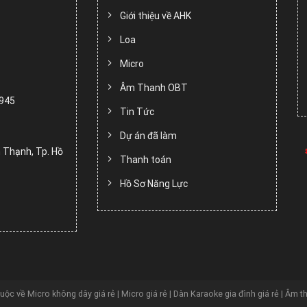
Giới thiệu về AHK
Loa
Micro
Âm Thanh OBT
.945
Tin Tức
Dự án đã làm
 Thạnh, Tp. Hồ
Thanh toán
Hồ Sơ Năng Lực
huộc về
Micro không dây giá rẻ | Micro giá rẻ | Dàn Karaoke gia đình giá rẻ | Âm t