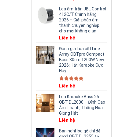
Loa âm trần JBL Control
412C/T Chính hãng
2026 – Giải pháp âm
thanh chuyên nghiệp
cho mọi không gian
Liên hệ
Đánh giá Loa cột Line
Array OBTpro Compact
Bass 30cm 1200W New
2026: Hát Karaoke Cực
Hay
Rated
Liên hệ
5.00
out of 5
Loa Karaoke Bass 25
OBT DL2000 – Đỉnh Cao
Âm Thanh, Thăng Hoa
Giọng Hát
Liên hệ
Bạn nghĩ loa gỗ chỉ để
đẹp? OBT DL2355 sẽ