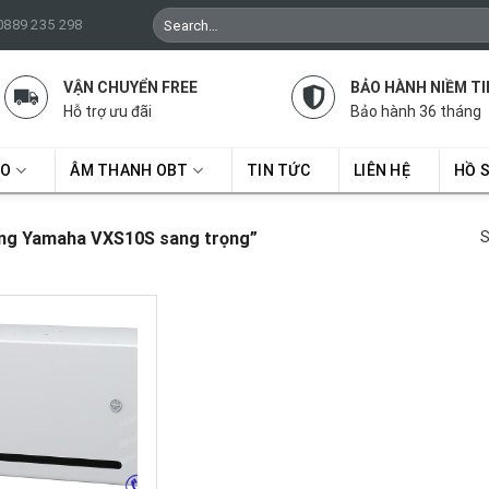
Search
 0889 235 298
for:
VẬN CHUYỂN FREE
BẢO HÀNH NIỀM TI
Hỗ trợ ưu đãi
Bảo hành 36 tháng
RO
ÂM THANH OBT
TIN TỨC
LIÊN HỆ
HỒ 
ng Yamaha VXS10S sang trọng”
S