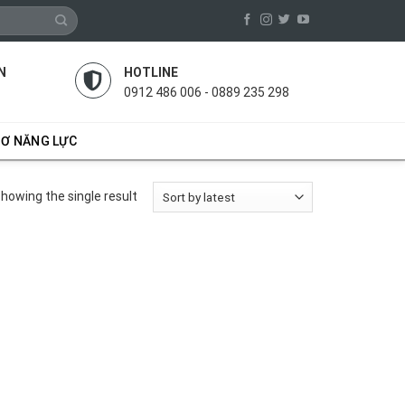
N
HOTLINE
0912 486 006 - 0889 235 298
SƠ NĂNG LỰC
howing the single result