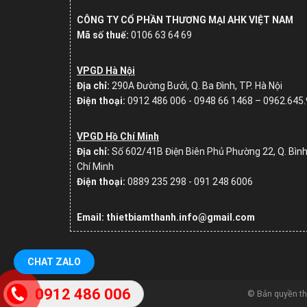
CÔNG TY CỔ PHẦN THƯƠNG MẠI AHK VIỆT NAM
Mã số thuế:
0106 63 64 69
VPGD Hà Nội
Địa chỉ:
290A Đường Bưởi, Q. Ba Đình, TP. Hà Nội
Điện thoại:
0912 486 006 - 0948 66 1468 – 0962.645
VPGD Hồ Chí Minh
Địa chỉ:
Số
602/41B Điện Biên Phủ Phường 22, Q. Bình
Chí Minh
Điện thoại:
0889 235 298 - 091 248 6006
Email: thietbiamthanh.info@gmail.com
CHAT ZALO
0912 486 006
© Bản quyền t