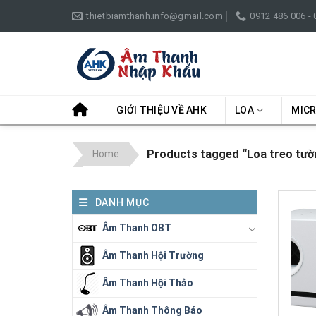
Skip
thietbiamthanh.info@gmail.com
0912 486 006 -
to
content
GIỚI THIỆU VỀ AHK
LOA
MIC
Products tagged “Loa treo tườ
Home
DANH MỤC
Âm Thanh OBT
Âm Thanh Hội Trường
Âm Thanh Hội Thảo
Âm Thanh Thông Báo