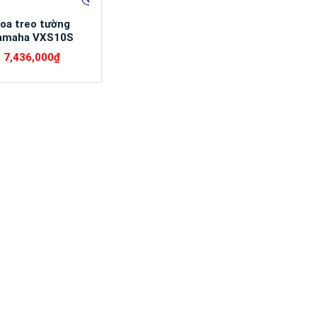
oa treo tường
amaha VXS10S
7,436,000
₫