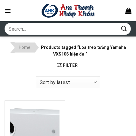
Skip
to
content
Search
for:
Home
Products tagged “Loa treo tường Yamaha
VXS10S hiện đại”
FILTER