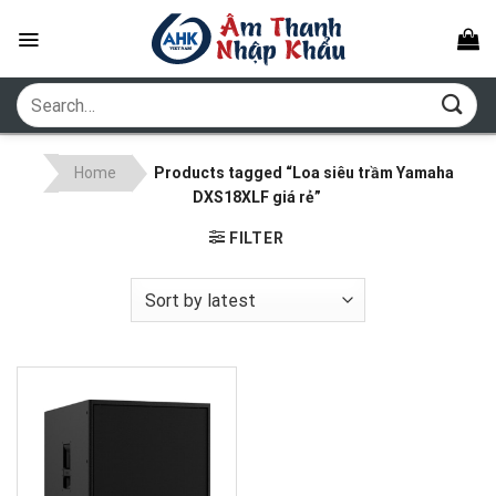
Skip
to
content
Search
for:
Home
Products tagged “Loa siêu trầm Yamaha
DXS18XLF giá rẻ”
FILTER