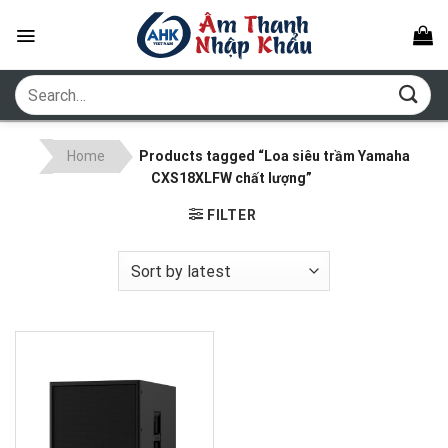
Skip
to
content
Search
for:
Home
Products tagged “Loa siêu trầm Yamaha
CXS18XLFW chất lượng”
FILTER