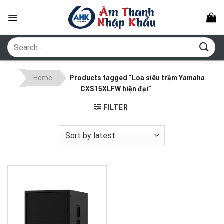
Skip
to
content
Search
for:
Home
Products tagged “Loa siêu trầm Yamaha
CXS15XLFW hiện đại”
FILTER