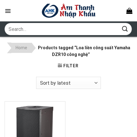
Skip
to
content
Search
for:
Home
Products tagged “Loa liền công suất Yamaha
DZR10 công nghệ”
FILTER