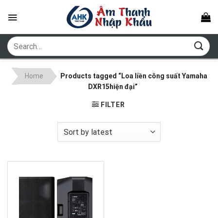
Skip
to
content
Search
for:
Home
Products tagged “Loa liền công suất Yamaha
DXR15hiện đại”
FILTER