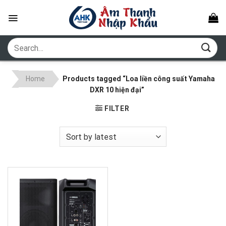
Skip
to
content
Search
for:
Home
Products tagged “Loa liền công suất Yamaha
DXR 10 hiện đại”
FILTER