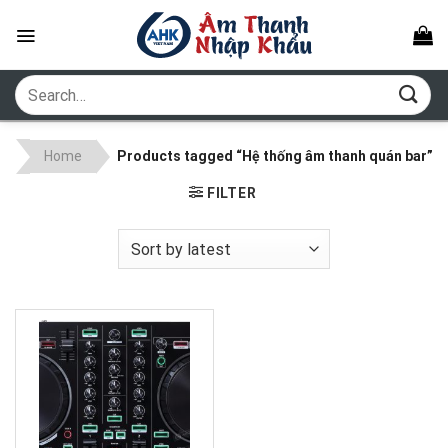
Skip
to
content
Search
for:
Home
Products tagged “Hệ thống âm thanh quán bar”
FILTER