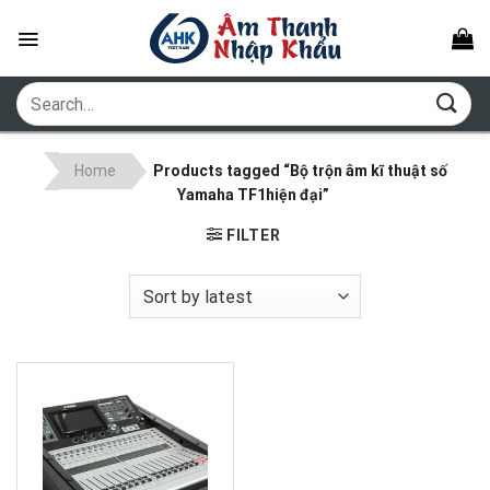
Skip
to
content
Search
for:
Home
Products tagged “Bộ trộn âm kĩ thuật số
Yamaha TF1hiện đại”
FILTER