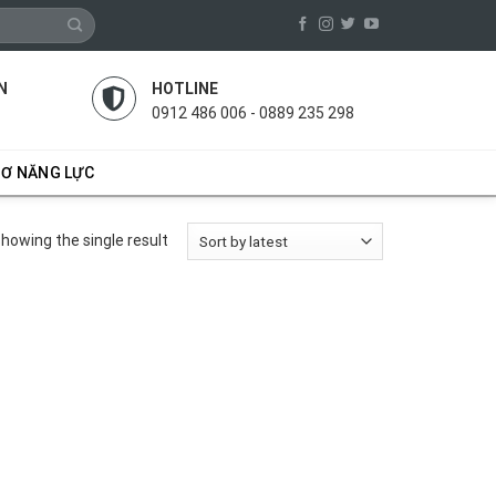
N
HOTLINE
0912 486 006 - 0889 235 298
SƠ NĂNG LỰC
howing the single result