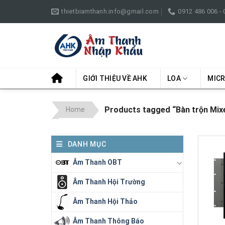
Skip
thietbiamthanh.info@gmail.com
0912 486 006 -
to
content
GIỚI THIỆU VỀ AHK
LOA
MIC
Products tagged “Bàn trộn Mix
Home
DANH MỤC
Âm Thanh OBT
Âm Thanh Hội Trường
Âm Thanh Hội Thảo
Âm Thanh Thông Báo