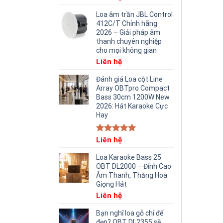
Loa âm trần JBL Control
412C/T Chính hãng
2026 – Giải pháp âm
thanh chuyên nghiệp
cho mọi không gian
Liên hệ
Đánh giá Loa cột Line
Array OBTpro Compact
Bass 30cm 1200W New
2026: Hát Karaoke Cực
Hay
Rated
Liên hệ
5.00
out of 5
Loa Karaoke Bass 25
OBT DL2000 – Đỉnh Cao
Âm Thanh, Thăng Hoa
Giọng Hát
Liên hệ
Bạn nghĩ loa gỗ chỉ để
đẹp? OBT DL2355 sẽ