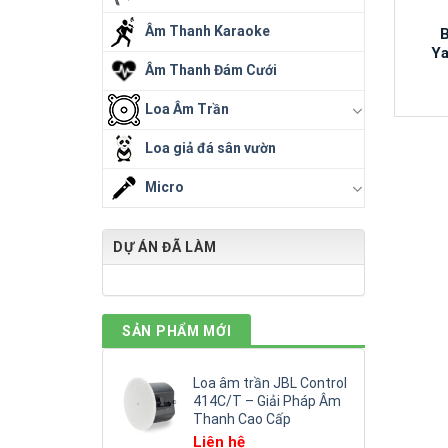
Âm Thanh Karaoke
B
Y
Âm Thanh Đám Cưới
Loa Âm Trần
Loa giả đá sân vườn
Micro
DỰ ÁN ĐÃ LÀM
SẢN PHẨM MỚI
Loa âm trần JBL Control
414C/T – Giải Pháp Âm
Thanh Cao Cấp
Liên hệ