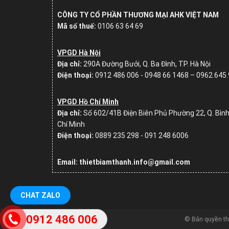
CÔNG TY CỔ PHẦN THƯƠNG MẠI AHK VIỆT NAM
Mã số thuế:
0106 63 64 69
VPGD Hà Nội
Địa chỉ:
290A Đường Bưởi, Q. Ba Đình, TP. Hà Nội
Điện thoại:
0912 486 006 - 0948 66 1468 – 0962.645
VPGD Hồ Chí Minh
Địa chỉ:
Số
602/41B Điện Biên Phủ Phường 22, Q. Bình
Chí Minh
Điện thoại:
0889 235 298 - 091 248 6006
Email: thietbiamthanh.info@gmail.com
CHAT ZALO
0912 486 006
© Bản quyền t