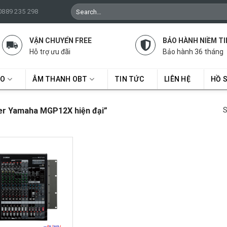
Search
 0889 235 298
for:
VẬN CHUYỂN FREE
BẢO HÀNH NIỀM TI
Hỗ trợ ưu đãi
Bảo hành 36 tháng
RO
ÂM THANH OBT
TIN TỨC
LIÊN HỆ
HỒ 
er Yamaha MGP12X hiện đại”
S