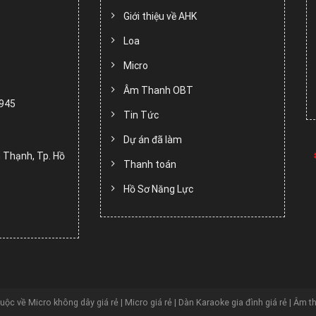
Giới thiệu về AHK
Loa
Micro
Âm Thanh OBT
.945
Tin Tức
Dự án đã làm
 Thạnh, Tp. Hồ
Thanh toán
Hồ Sơ Năng Lực
huộc về
Micro không dây giá rẻ | Micro giá rẻ | Dàn Karaoke gia đình giá rẻ | Âm t