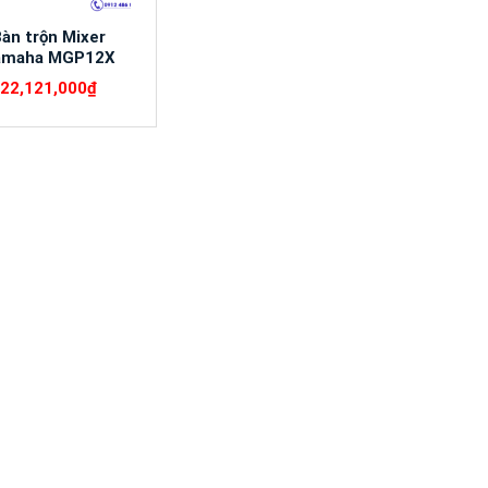
àn trộn Mixer
amaha MGP12X
22,121,000
₫