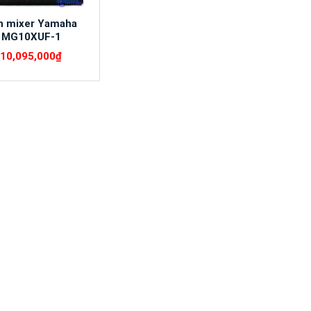
n mixer Yamaha
MG10XUF-1
10,095,000
₫