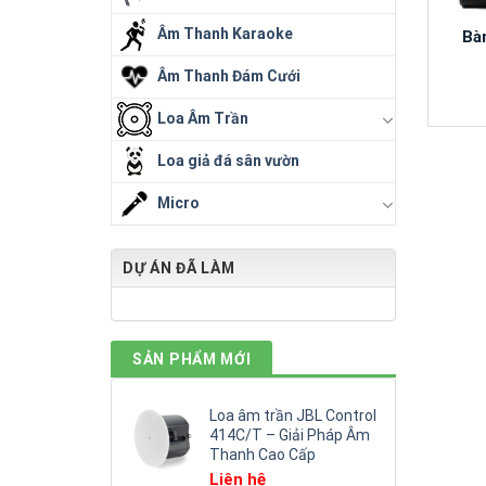
Âm Thanh Karaoke
Bà
Âm Thanh Đám Cưới
Loa Âm Trần
Loa giả đá sân vườn
Micro
DỰ ÁN ĐÃ LÀM
SẢN PHẨM MỚI
Loa âm trần JBL Control
414C/T – Giải Pháp Âm
Thanh Cao Cấp
Liên hệ