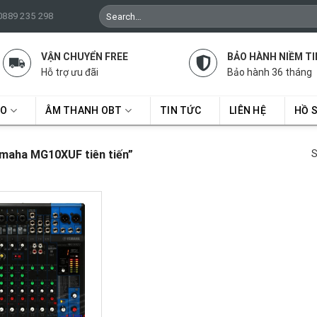
Search
 0889 235 298
for:
VẬN CHUYỂN FREE
BẢO HÀNH NIỀM TI
Hỗ trợ ưu đãi
Bảo hành 36 tháng
RO
ÂM THANH OBT
TIN TỨC
LIÊN HỆ
HỒ 
maha MG10XUF tiên tiến”
S