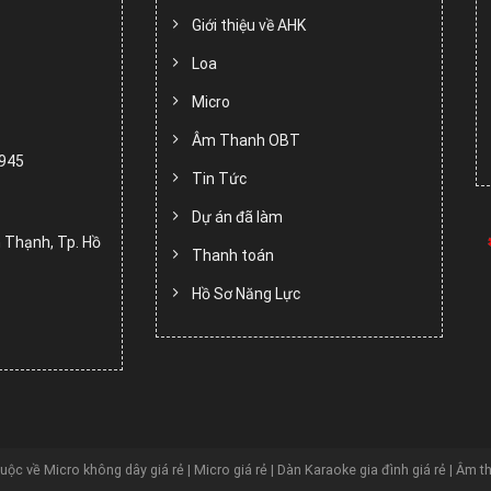
Giới thiệu về AHK
Loa
Micro
Âm Thanh OBT
.945
Tin Tức
Dự án đã làm
 Thạnh, Tp. Hồ
Thanh toán
Hồ Sơ Năng Lực
huộc về
Micro không dây giá rẻ | Micro giá rẻ | Dàn Karaoke gia đình giá rẻ | Âm t