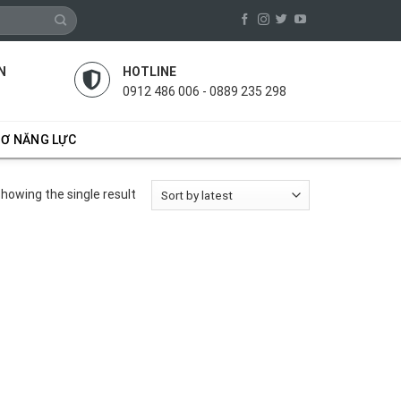
N
HOTLINE
0912 486 006 - 0889 235 298
SƠ NĂNG LỰC
howing the single result