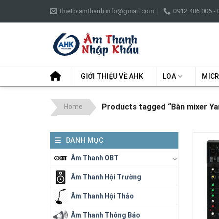
Skip
thietbiamthanh.info@gmail.com
0912 486 006 -
to
content
GIỚI THIỆU VỀ AHK
LOA
MIC
Products tagged “Bàn mixer Ya
Home
DANH MỤC
Âm Thanh OBT
Âm Thanh Hội Trường
Âm Thanh Hội Thảo
Âm Thanh Thông Báo