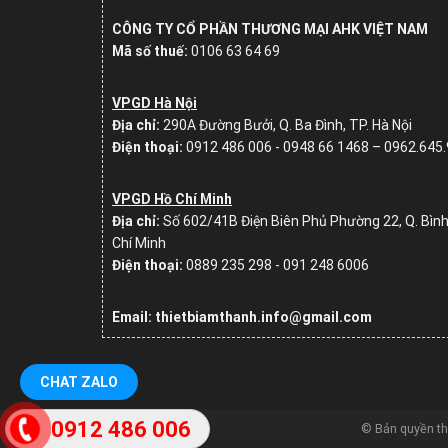
CÔNG TY CỔ PHẦN THƯƠNG MẠI AHK VIỆT NAM
Mã số thuế:
0106 63 64 69
VPGD Hà Nội
Địa chỉ:
290A Đường Bưởi, Q. Ba Đình, TP. Hà Nội
Điện thoại:
0912 486 006 - 0948 66 1468 – 0962.645
VPGD Hồ Chí Minh
Địa chỉ:
Số
602/41B Điện Biên Phủ Phường 22, Q. Bình
Chí Minh
Điện thoại:
0889 235 298 - 091 248 6006
Email: thietbiamthanh.info@gmail.com
CHAT ZALO
0912 486 006
© Bản quyền t