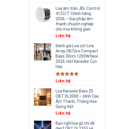
Loa âm trần JBL Control
412C/T Chính hãng
2026 – Giải pháp âm
thanh chuyên nghiệp
cho mọi không gian
Liên hệ
Đánh giá Loa cột Line
Array OBTpro Compact
Bass 30cm 1200W New
2026: Hát Karaoke Cực
Hay
Rated
Liên hệ
5.00
out of 5
Loa Karaoke Bass 25
OBT DL2000 – Đỉnh Cao
Âm Thanh, Thăng Hoa
Giọng Hát
Liên hệ
Bạn nghĩ loa gỗ chỉ để
đẹp? OBT DL2355 sẽ