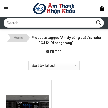
Skip
to
content
Search
for:
Home
Products tagged “Amply công suất Yamaha
PC412-DI sang trọng”
FILTER