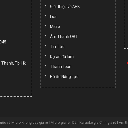
Giới thiệu về AHK
Loa
Micro
Âm Thanh OBT
.945
Tin Tức
Dự án đã làm
 Thạnh, Tp. Hồ
Thanh toán
Hồ Sơ Năng Lực
huộc về
Micro không dây giá rẻ | Micro giá rẻ | Dàn Karaoke gia đình giá rẻ | Âm t