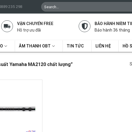
Search
 0889 235 298
for:
VẬN CHUYỂN FREE
BẢO HÀNH NIỀM TI
Hỗ trợ ưu đãi
Bảo hành 36 tháng
RO
ÂM THANH OBT
TIN TỨC
LIÊN HỆ
HỒ 
suất Yamaha MA2120 chất lượng”
S