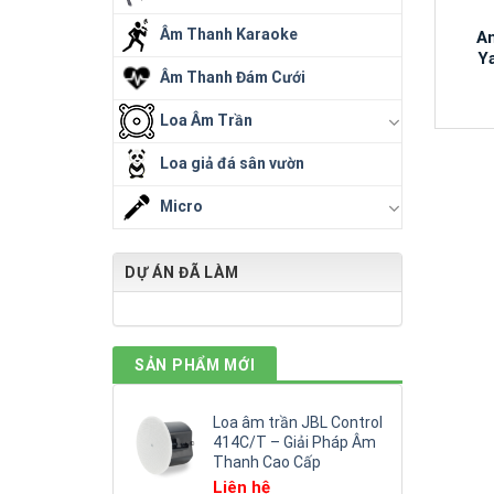
Âm Thanh Karaoke
A
Y
Âm Thanh Đám Cưới
Loa Âm Trần
Loa giả đá sân vườn
Micro
DỰ ÁN ĐÃ LÀM
SẢN PHẨM MỚI
Loa âm trần JBL Control
414C/T – Giải Pháp Âm
Thanh Cao Cấp
Liên hệ