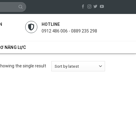
N
HOTLINE
0912 486 006 - 0889 235 298
SƠ NĂNG LỰC
howing the single result