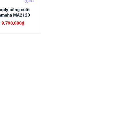
mply công suất
amaha MA2120
9,790,000
₫