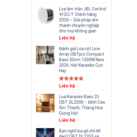
Loa âm trần JBL Control
412C/T Chính hãng
2026 – Giải pháp âm
thanh chuyên nghiệp
cho mọi không gian
Liên hệ
Đánh giá Loa cột Line
Array OBTpro Compact
Bass 30cm 1200W New
2026: Hát Karaoke Cực
Hay
Rated
Liên hệ
5.00
out of 5
Loa Karaoke Bass 25
OBT DL2000 – Đỉnh Cao
Âm Thanh, Thăng Hoa
Giọng Hát
Liên hệ
Bạn nghĩ loa gỗ chỉ để
đẹp? OBT DL2355 sẽ