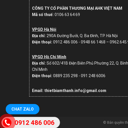
CÔNG TY CỔ PHẦN THƯƠNG MẠI AHK VIỆT NAM
Mã số thuế:
0106 63 64 69
VPGD Hà Nội
Địa chỉ:
290A Đường Bưởi, Q. Ba Đình, TP. Hà Nội
Điện thoại:
0912 486 006 - 0948 66 1468 – 0962.645
VPGD Hồ Chí Minh
Địa chỉ:
Số
602/41B Điện Biên Phủ Phường 22, Q. Bình
Chí Minh
Điện thoại:
0889 235 298 - 091 248 6006
Email: thietbiamthanh.info@gmail.com
CHAT ZALO
0912 486 006
© Bản quyền t