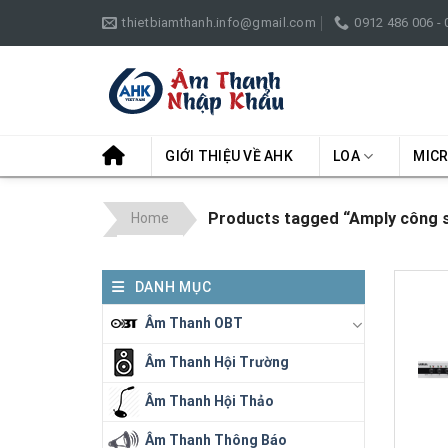
Skip
thietbiamthanh.info@gmail.com
0912 486 006 -
to
content
GIỚI THIỆU VỀ AHK
LOA
MIC
Products tagged “Amply công 
Home
DANH MỤC
Âm Thanh OBT
Âm Thanh Hội Trường
Âm Thanh Hội Thảo
Âm Thanh Thông Báo