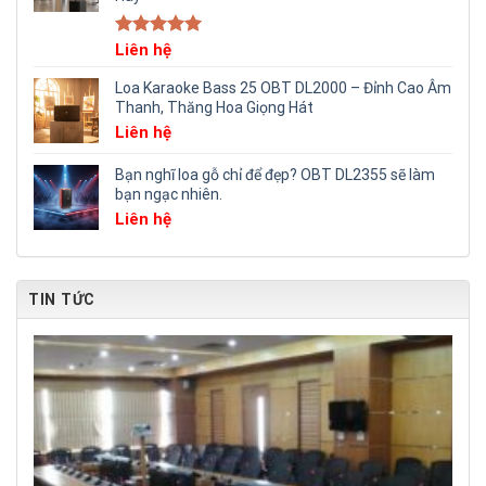
Rated
Liên hệ
5.00
out of 5
Loa Karaoke Bass 25 OBT DL2000 – Đỉnh Cao Âm
Thanh, Thăng Hoa Giọng Hát
Liên hệ
Bạn nghĩ loa gỗ chỉ để đẹp? OBT DL2355 sẽ làm
bạn ngạc nhiên.
Liên hệ
TIN TỨC