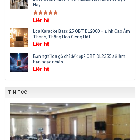
Hay
Rated
Liên hệ
5.00
out of 5
Loa Karaoke Bass 25 OBT DL2000 – Đỉnh Cao Âm
Thanh, Thăng Hoa Giọng Hát
Liên hệ
Bạn nghĩ loa gỗ chỉ để đẹp? OBT DL2355 sẽ làm
bạn ngạc nhiên.
Liên hệ
TIN TỨC