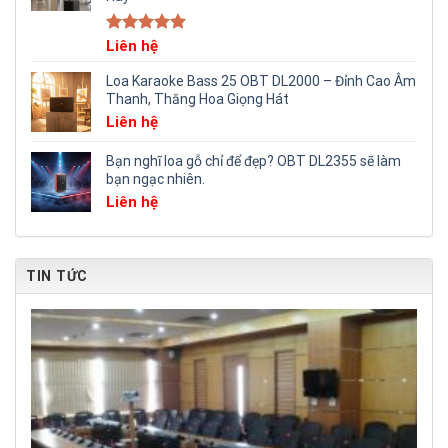
Rated
Liên hệ
5.00
out of 5
Loa Karaoke Bass 25 OBT DL2000 – Đỉnh Cao Âm
Thanh, Thăng Hoa Giọng Hát
Liên hệ
Bạn nghĩ loa gỗ chỉ để đẹp? OBT DL2355 sẽ làm
bạn ngạc nhiên.
Liên hệ
TIN TỨC