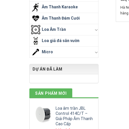
Âm Thanh Karaoke
Hà Nộ
hàng 
Âm Thanh Đám Cưới
Loa Âm Trần
Loa giả đá sân vườn
Micro
DỰ ÁN ĐÃ LÀM
SẢN PHẨM MỚI
Loa âm trần JBL
Control 414C/T –
Giải Pháp Âm Thanh
Cao Cấp