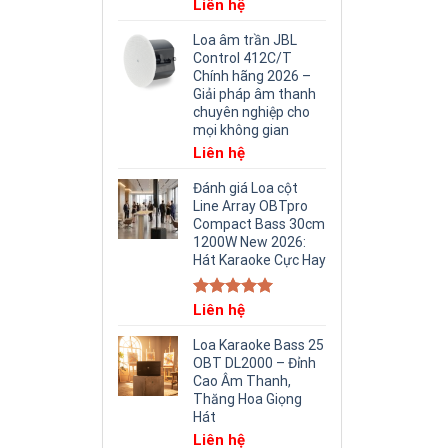
Liên hệ
Loa âm trần JBL
Control 412C/T
Chính hãng 2026 –
Giải pháp âm thanh
chuyên nghiệp cho
mọi không gian
Liên hệ
Đánh giá Loa cột
Line Array OBTpro
Compact Bass 30cm
1200W New 2026:
Hát Karaoke Cực Hay
Rated
Liên hệ
5.00
out of 5
Loa Karaoke Bass 25
OBT DL2000 – Đỉnh
Cao Âm Thanh,
Thăng Hoa Giọng
Hát
Liên hệ