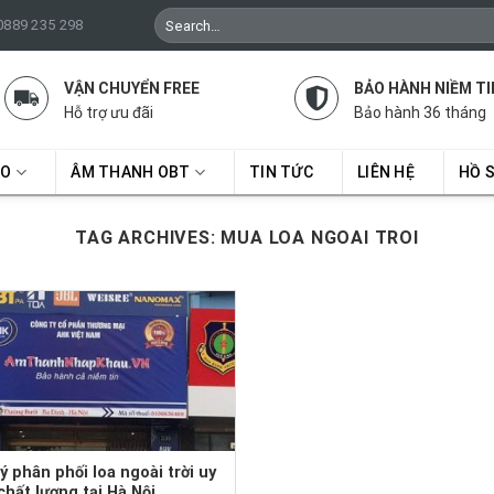
Search
 0889 235 298
for:
VẬN CHUYỂN FREE
BẢO HÀNH NIỀM TI
Hỗ trợ ưu đãi
Bảo hành 36 tháng
RO
ÂM THANH OBT
TIN TỨC
LIÊN HỆ
HỒ 
TAG ARCHIVES:
MUA LOA NGOAI TROI
lý phân phối loa ngoài trời uy
 chất lượng tại Hà Nội