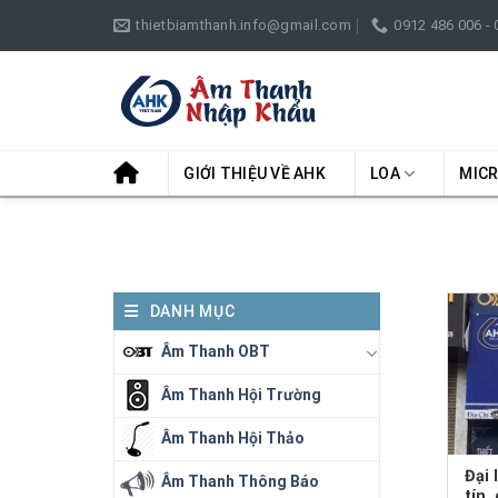
Skip
thietbiamthanh.info@gmail.com
0912 486 006 -
to
content
GIỚI THIỆU VỀ AHK
LOA
MIC
DANH MỤC
Âm Thanh OBT
Âm Thanh Hội Trường
Âm Thanh Hội Thảo
Đại 
Âm Thanh Thông Báo
tín,