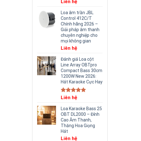
Liên hệ
Loa âm trần JBL
Control 412C/T
Chính hãng 2026 –
Giải pháp âm thanh
chuyên nghiệp cho
mọi không gian
Liên hệ
Đánh giá Loa cột
Line Array OBTpro
Compact Bass 30cm
1200W New 2026:
Hát Karaoke Cực Hay
Rated
Liên hệ
5.00
out of 5
Loa Karaoke Bass 25
OBT DL2000 – Đỉnh
Cao Âm Thanh,
Thăng Hoa Giọng
Hát
Liên hệ