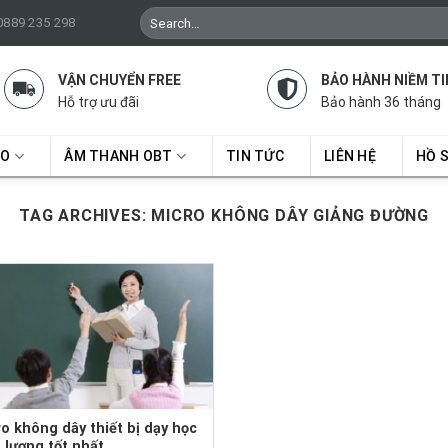
Search
 0889 235 298
for:
VẬN CHUYỂN FREE
BẢO HÀNH NIỀM TI
Hỗ trợ ưu đãi
Bảo hành 36 tháng
RO
ÂM THANH OBT
TIN TỨC
LIÊN HỆ
HỒ 
TAG ARCHIVES:
MICRO KHÔNG DÂY GIẢNG ĐƯỜNG
o không dây thiết bị dạy học
 lượng tốt nhất