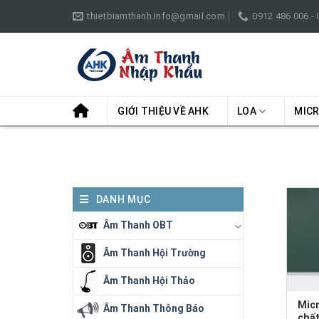
Skip
thietbiamthanh.info@gmail.com
0912 486 006 -
to
content
GIỚI THIỆU VỀ AHK
LOA
MIC
DANH MỤC
Âm Thanh OBT
Âm Thanh Hội Trường
Âm Thanh Hội Thảo
Micr
Âm Thanh Thông Báo
chất